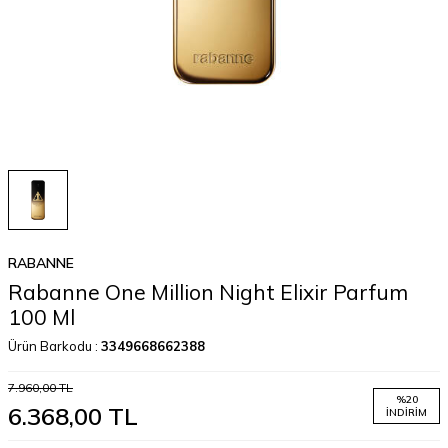
RABANNE
Rabanne One Million Night Elixir Parfum
100 Ml
Ürün Barkodu :
3349668662388
7.960,00
TL
%
20
6.368,00
TL
İNDIRIM