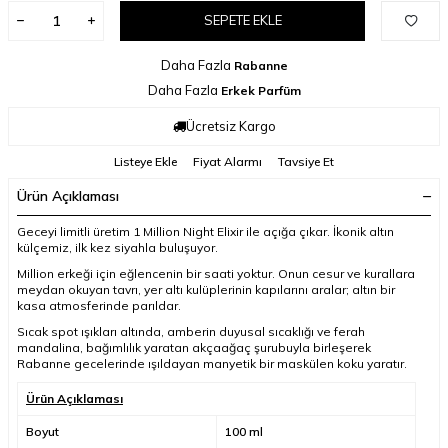
SEPETE EKLE
Daha Fazla
Rabanne
Daha Fazla
Erkek Parfüm
Ücretsiz Kargo
Listeye Ekle
Fiyat Alarmı
Tavsiye Et
Ürün Açıklaması
Geceyi limitli üretim 1 Million Night Elixir ile açığa çıkar. İkonik altın
külçemiz, ilk kez siyahla buluşuyor.
Million erkeği için eğlencenin bir saati yoktur. Onun cesur ve kurallara
meydan okuyan tavrı, yer altı kulüplerinin kapılarını aralar; altın bir
kasa atmosferinde parıldar.
Sıcak spot ışıkları altında, amberin duyusal sıcaklığı ve ferah
mandalina, bağımlılık yaratan akçaağaç şurubuyla birleşerek
Rabanne gecelerinde ışıldayan manyetik bir maskülen koku yaratır.
Ürün Açıklaması
Boyut
100 ml