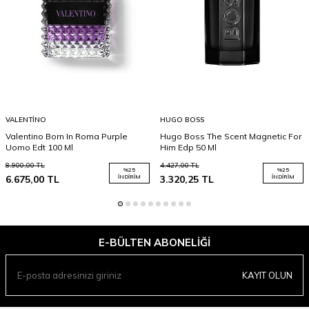
VALENTINO
HUGO BOSS
Valentino Born In Roma Purple
Hugo Boss The Scent Magnetic For
Uomo Edt 100 Ml
Him Edp 50 Ml
8.900,00
TL
4.427,00
TL
%
25
%
25
6.675,00
TL
İNDIRIM
3.320,25
TL
İNDIRIM
E-BÜLTEN ABONELIĞI
KAYIT OLUN