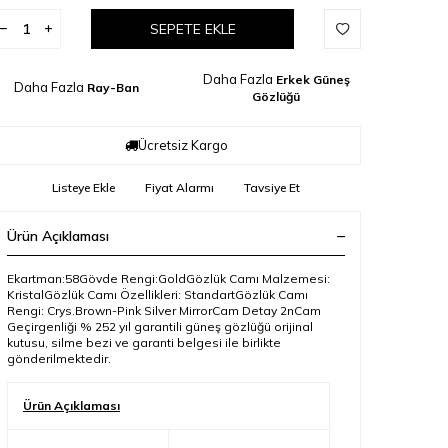
SEPETE EKLE
Daha Fazla
Erkek Güneş
Daha Fazla
Ray-Ban
Gözlüğü
Ücretsiz Kargo
Listeye Ekle
Fiyat Alarmı
Tavsiye Et
Ürün Açıklaması
Ekartman:58Gövde Rengi:GoldGözlük Camı Malzemesi:
KristalGözlük Camı Özellikleri: StandartGözlük Camı
Rengi: Crys.Brown-Pink Silver MirrorCam Detay 2nCam
Geçirgenliği % 252 yıl garantili güneş gözlüğü orijinal
kutusu, silme bezi ve garanti belgesi ile birlikte
gönderilmektedir.
Ürün Açıklaması