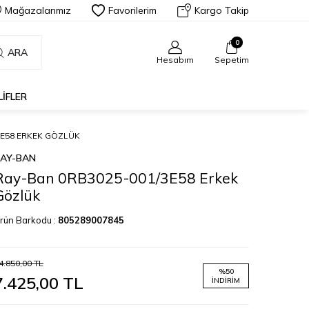
Mağazalarımız
Favorilerim
Kargo Takip
0
ARA
Hesabım
Sepetim
LIFLER
3E58 ERKEK GÖZLÜK
AY-BAN
Ray-Ban 0RB3025-001/3E58 Erkek
Gözlük
rün Barkodu :
805289007845
4.850,00
TL
%
50
7.425,00
TL
İNDIRIM