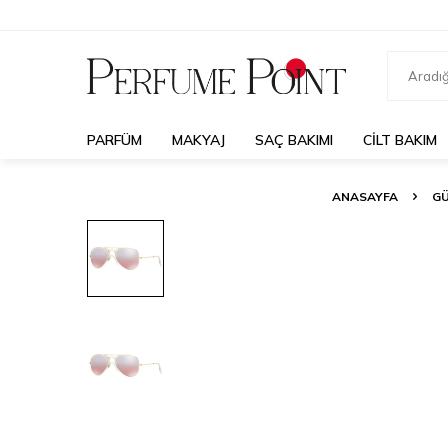
PARFÜM
MAKYAJ
SAÇ BAKIMI
CILT BAKIM
ANASAYFA
G