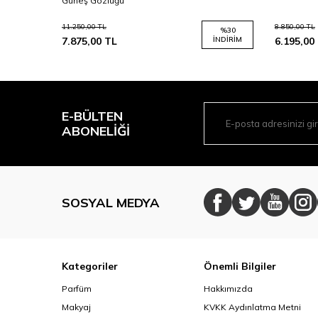
Güneş Gözlüğü
11.250,00
TL
8.850,00
TL
%
30
%
30
İNDIRIM
7.875,00
TL
İNDIRIM
6.195,00
E-BÜLTEN
ABONELIĞI
SOSYAL MEDYA
Kategoriler
Önemli Bilgiler
Parfüm
Hakkımızda
Makyaj
KVKK Aydınlatma Metni