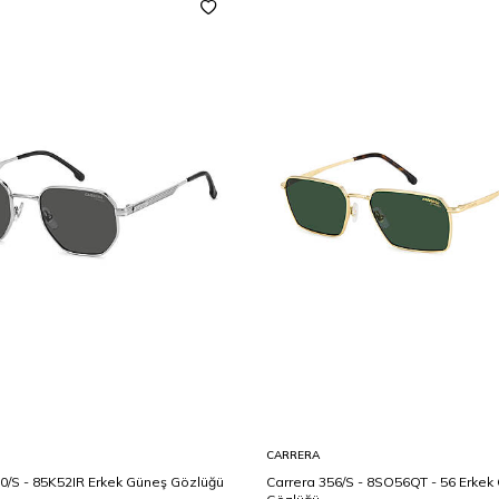
CARRERA
0/S - 85K52IR Erkek Güneş Gözlüğü
Carrera 356/S - 8SO56QT - 56 Erkek