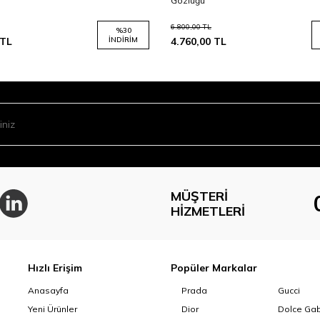
Gözlüğü
6.800,00
TL
%
30
TL
İNDIRIM
4.760,00
TL
MÜŞTERI
HIZMETLERI
Hızlı Erişim
Popüler Markalar
Anasayfa
Prada
Gucci
Yeni Ürünler
Dior
Dolce Ga