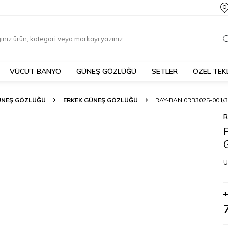
VÜCUT BANYO
GÜNEŞ GÖZLÜĞÜ
SETLER
ÖZEL TEK
ÜNEŞ GÖZLÜĞÜ
ERKEK GÜNEŞ GÖZLÜĞÜ
RAY-BAN 0RB3025-001/
R
Ü
1