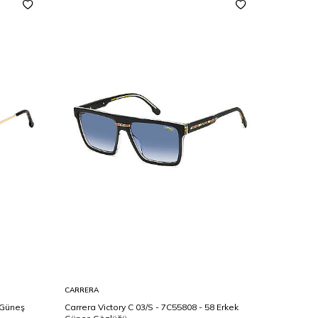
CARRERA
TOMMY HI
 Güneş
Carrera Victory C 03/S - 7C55808 - 58 Erkek
Tommy Hil