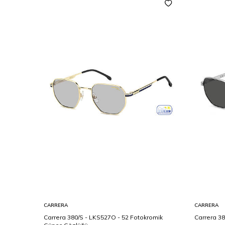
CARRERA
CARRERA
 56 Erkek
Carrera 380/S - LKS527O - 52 Fotokromik
Carrera 38