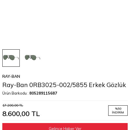
RAY-BAN
Ray-Ban 0RB3025-002/5855 Erkek Gözlük
Ürün Barkodu :
805289115687
17.200,00
TL
%
50
8.600,00
TL
İNDIRIM
Gelince Haber Ver