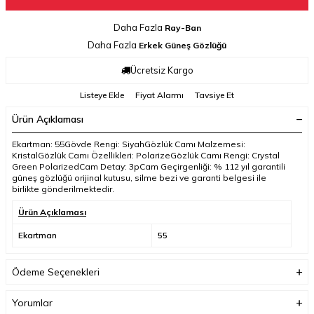
Daha Fazla
Ray-Ban
Daha Fazla
Erkek Güneş Gözlüğü
Ücretsiz Kargo
Listeye Ekle
Fiyat Alarmı
Tavsiye Et
Ürün Açıklaması
Ekartman: 55Gövde Rengi: SiyahGözlük Camı Malzemesi:
KristalGözlük Camı Özellikleri: PolarizeGözlük Camı Rengi: Crystal
Green PolarizedCam Detay: 3pCam Geçirgenliği: % 112 yıl garantili
güneş gözlüğü orijinal kutusu, silme bezi ve garanti belgesi ile
birlikte gönderilmektedir.
Ürün Açıklaması
Ekartman
55
Ödeme Seçenekleri
Yorumlar