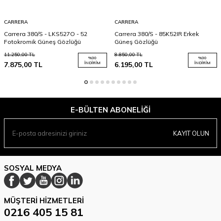
CARRERA
CARRERA
Carrera 380/S - LKS527O - 52
Carrera 380/S - 85K52IR Erkek
Fotokromik Güneş Gözlüğü
Güneş Gözlüğü
11.250,00
TL
8.850,00
TL
%
30
%
30
7.875,00
TL
İNDIRIM
6.195,00
TL
İNDIRIM
E-BÜLTEN ABONELIĞI
KAYIT OLUN
SOSYAL MEDYA
MÜŞTERI HIZMETLERI
0216 405 15 81