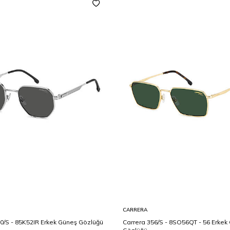
CARRERA
0/S - 85K52IR Erkek Güneş Gözlüğü
Carrera 356/S - 8SO56QT - 56 Erkek