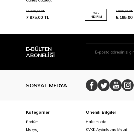
Güneş Gözlüğü
11.250,00
TL
8.850,00
TL
%
30
%
30
İNDIRIM
7.875,00
TL
İNDIRIM
6.195,00
E-BÜLTEN
ABONELIĞI
SOSYAL MEDYA
Kategoriler
Önemli Bilgiler
Parfüm
Hakkımızda
Makyaj
KVKK Aydınlatma Metni