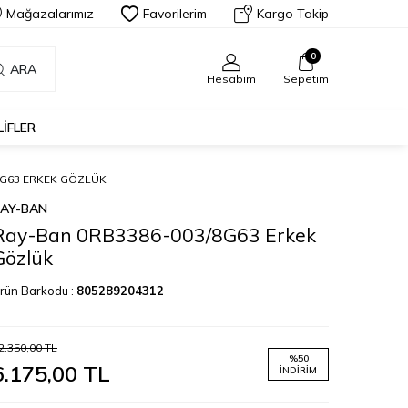
Mağazalarımız
Favorilerim
Kargo Takip
0
ARA
Hesabım
Sepetim
LIFLER
8G63 ERKEK GÖZLÜK
AY-BAN
Ray-Ban 0RB3386-003/8G63 Erkek
Gözlük
rün Barkodu :
805289204312
2.350,00
TL
%
50
6.175,00
TL
İNDIRIM