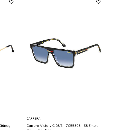
CARRERA
TOMMY HI
 Güneş
Carrera Victory C 03/S - 7C55808 - 58 Erkek
Tommy Hil