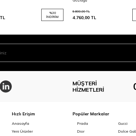
Gözlüğü
6.800,00
TL
%
30
TL
İNDIRIM
4.760,00
TL
MÜŞTERI
HIZMETLERI
Hızlı Erişim
Popüler Markalar
Anasayfa
Prada
Gucci
Yeni Ürünler
Dior
Dolce Ga