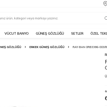
VÜCUT BANYO
GÜNEŞ GÖZLÜĞÜ
SETLER
ÖZEL TEK
NEŞ GÖZLÜĞÜ
ERKEK GÜNEŞ GÖZLÜĞÜ
RAY-BAN 0RB3386-003/
R
Ü
1