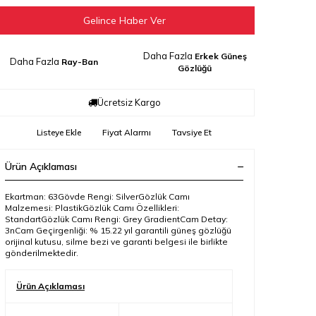
Gelince Haber Ver
Daha Fazla
Erkek Güneş
Daha Fazla
Ray-Ban
Gözlüğü
Ücretsiz Kargo
Listeye Ekle
Fiyat Alarmı
Tavsiye Et
Ürün Açıklaması
Ekartman: 63Gövde Rengi: SilverGözlük Camı
Malzemesi: PlastikGözlük Camı Özellikleri:
StandartGözlük Camı Rengi: Grey GradientCam Detay:
3nCam Geçirgenliği: % 15.22 yıl garantili güneş gözlüğü
orijinal kutusu, silme bezi ve garanti belgesi ile birlikte
gönderilmektedir.
Ürün Açıklaması