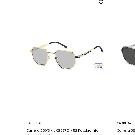
CARRERA
CARRERA
 56 Erkek
Carrera 380/S - LKS527O - 52 Fotokromik
Carrera 38