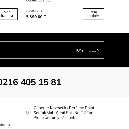
Güneş Gözlüğü
Güneş Gö
7.700,00
TL
6.700,00
TL
%
30
%
30
İNDIRIM
5.390,00
TL
İNDIRIM
3.350,00
KAYIT OLUN
0216 405 15 81
Günerler Kozmetik / Perfume Point
Şerifali Mah. Şehit Sok. No: 22 Form
Plaza Ümraniye / İstanbul
bbana