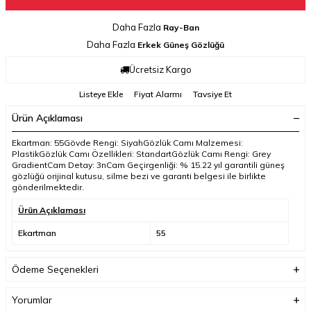
Daha Fazla
Ray-Ban
Daha Fazla
Erkek Güneş Gözlüğü
Ücretsiz Kargo
Listeye Ekle
Fiyat Alarmı
Tavsiye Et
Ürün Açıklaması
Ekartman: 55Gövde Rengi: SiyahGözlük Camı Malzemesi:
PlastikGözlük Camı Özellikleri: StandartGözlük Camı Rengi: Grey
GradientCam Detay: 3nCam Geçirgenliği: % 15.22 yıl garantili güneş
gözlüğü orijinal kutusu, silme bezi ve garanti belgesi ile birlikte
gönderilmektedir.
Ürün Açıklaması
Ekartman
55
Ödeme Seçenekleri
Yorumlar