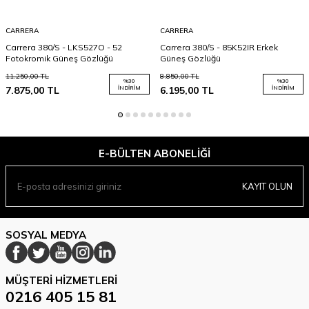
CARRERA
CARRERA
Carrera 380/S - LKS527O - 52
Carrera 380/S - 85K52IR Erkek
Fotokromik Güneş Gözlüğü
Güneş Gözlüğü
11.250,00
TL
8.850,00
TL
%
30
%
30
7.875,00
TL
İNDIRIM
6.195,00
TL
İNDIRIM
E-BÜLTEN ABONELIĞI
KAYIT OLUN
SOSYAL MEDYA
MÜŞTERI HIZMETLERI
0216 405 15 81