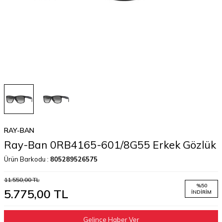
RAY-BAN
Ray-Ban 0RB4165-601/8G55 Erkek Gözlük
Ürün Barkodu :
805289526575
11.550,00
TL
%
50
5.775,00
TL
İNDIRIM
Gelince Haber Ver