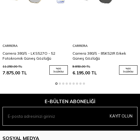
CARRERA
CARRERA
Carrera 380/S - LKS527O - 52
Carrera 380/S - 85K52IR Erkek
Fotokromik Güneş Gözlüğü
Güneş Gözlüğü
11.250,00
TL
8.850,00
TL
%
30
%
30
7.875,00
TL
İNDIRIM
6.195,00
TL
İNDIRIM
E-BÜLTEN ABONELIĞI
KAYIT OLUN
SOSYAL MEDYA