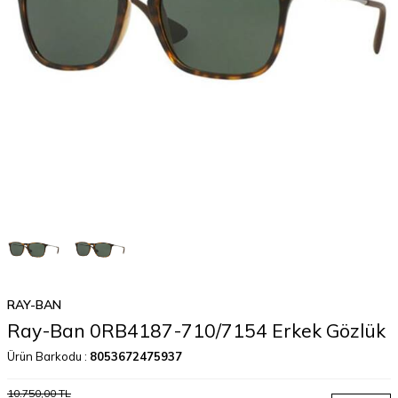
RAY-BAN
Ray-Ban 0RB4187-710/7154 Erkek Gözlük
Ürün Barkodu :
8053672475937
10.750,00
TL