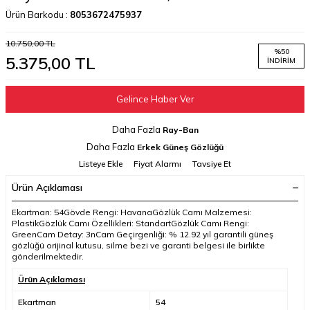
Ürün Barkodu :
8053672475937
10.750,00
TL
%
50
5.375,00
TL
İNDIRIM
Gelince Haber Ver
Daha Fazla
Ray-Ban
Daha Fazla
Erkek Güneş Gözlüğü
Listeye Ekle
Fiyat Alarmı
Tavsiye Et
Ürün Açıklaması
Ekartman: 54Gövde Rengi: HavanaGözlük Camı Malzemesi:
PlastikGözlük Camı Özellikleri: StandartGözlük Camı Rengi:
GreenCam Detay: 3nCam Geçirgenliği: % 12.92 yıl garantili güneş
gözlüğü orijinal kutusu, silme bezi ve garanti belgesi ile birlikte
gönderilmektedir.
Ürün Açıklaması
Ekartman
54