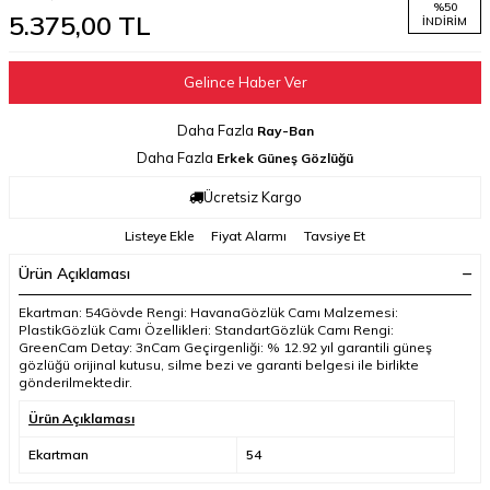
%
50
5.375,00
TL
İNDIRIM
Gelince Haber Ver
Daha Fazla
Ray-Ban
Daha Fazla
Erkek Güneş Gözlüğü
Ücretsiz Kargo
Listeye Ekle
Fiyat Alarmı
Tavsiye Et
Ürün Açıklaması
Ekartman: 54Gövde Rengi: HavanaGözlük Camı Malzemesi:
PlastikGözlük Camı Özellikleri: StandartGözlük Camı Rengi:
GreenCam Detay: 3nCam Geçirgenliği: % 12.92 yıl garantili güneş
gözlüğü orijinal kutusu, silme bezi ve garanti belgesi ile birlikte
gönderilmektedir.
Ürün Açıklaması
Ekartman
54