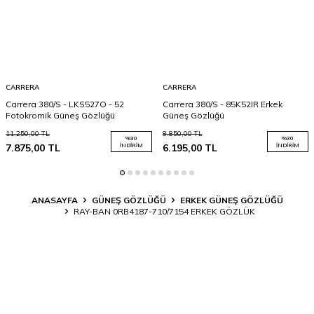
CARRERA
CARRERA
Carrera 380/S - LKS527O - 52
Carrera 380/S - 85K52IR Erkek
Fotokromik Güneş Gözlüğü
Güneş Gözlüğü
11.250,00
TL
8.850,00
TL
%
30
%
30
7.875,00
TL
İNDIRIM
6.195,00
TL
İNDIRIM
ANASAYFA
GÜNEŞ GÖZLÜĞÜ
ERKEK GÜNEŞ GÖZLÜĞÜ
RAY-BAN 0RB4187-710/7154 ERKEK GÖZLÜK