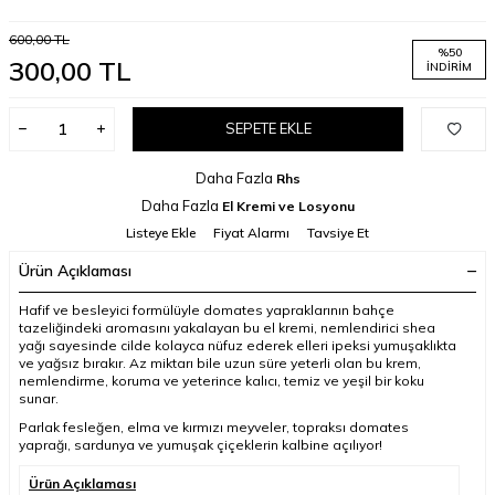
600,00
TL
%
50
300,00
TL
İNDIRIM
SEPETE EKLE
Daha Fazla
Rhs
Daha Fazla
El Kremi ve Losyonu
Listeye Ekle
Fiyat Alarmı
Tavsiye Et
Ürün Açıklaması
Hafif ve besleyici formülüyle domates yapraklarının bahçe
tazeliğindeki aromasını yakalayan bu el kremi, nemlendirici shea
yağı sayesinde cilde kolayca nüfuz ederek elleri ipeksi yumuşaklıkta
ve yağsız bırakır. Az miktarı bile uzun süre yeterli olan bu krem,
nemlendirme, koruma ve yeterince kalıcı, temiz ve yeşil bir koku
sunar.
Parlak fesleğen, elma ve kırmızı meyveler, topraksı domates
yaprağı, sardunya ve yumuşak çiçeklerin kalbine açılıyor!
Ürün Açıklaması