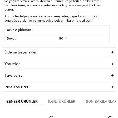
ve yağsız bırakır. Az miktarı bile uzun süre yeterli olan bu krem,
nemlendirme, koruma ve yeterince kalıcı, temiz ve yeşil bir koku
sunar.
Parlak fesleğen, elma ve kırmızı meyveler, topraksı domates
yaprağı, sardunya ve yumuşak çiçeklerin kalbine açılıyor!
Ürün Açıklaması
Boyut
50 ml
Ödeme Seçenekleri
Yorumlar
Tavsiye Et
İade Koşulları
BENZER ÜRÜNLER
İLGILI ÜRÜNLER
SON BAKILANLAR