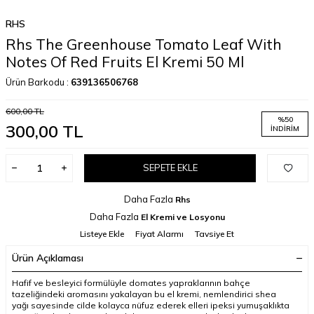
RHS
Rhs The Greenhouse Tomato Leaf With
Notes Of Red Fruits El Kremi 50 Ml
Ürün Barkodu :
639136506768
600,00
TL
%
50
300,00
TL
İNDIRIM
SEPETE EKLE
Daha Fazla
Rhs
Daha Fazla
El Kremi ve Losyonu
Listeye Ekle
Fiyat Alarmı
Tavsiye Et
Ürün Açıklaması
Hafif ve besleyici formülüyle domates yapraklarının bahçe
tazeliğindeki aromasını yakalayan bu el kremi, nemlendirici shea
yağı sayesinde cilde kolayca nüfuz ederek elleri ipeksi yumuşaklıkta