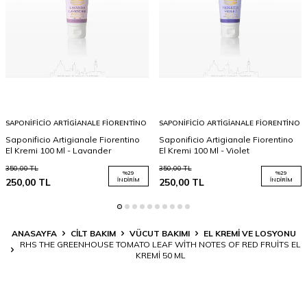
SAPONIFICIO ARTIGIANALE FIORENTINO
SAPONIFICIO ARTIGIANALE FIORENTINO
Saponificio Artigianale Fiorentino
Saponificio Artigianale Fiorentino
El Kremi 100 Ml - Lavander
El Kremi 100 Ml - Violet
350,00
TL
350,00
TL
%
29
%
29
250,00
TL
İNDIRIM
250,00
TL
İNDIRIM
ANASAYFA
CILT BAKIM
VÜCUT BAKIMI
EL KREMI VE LOSYONU
RHS THE GREENHOUSE TOMATO LEAF WITH NOTES OF RED FRUITS EL
KREMI 50 ML