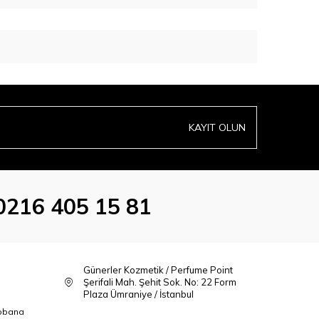
KAYIT OLUN
0216 405 15 81
Günerler Kozmetik / Perfume Point
Şerifali Mah. Şehit Sok. No: 22 Form
Plaza Ümraniye / İstanbul
bbana