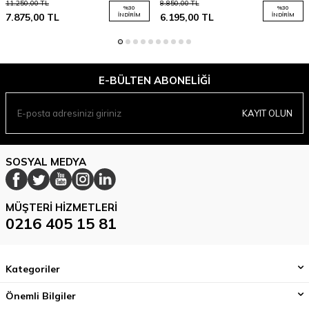
11.250,00
TL
8.850,00
TL
%
30
%
30
7.875,00
TL
İNDIRIM
6.195,00
TL
İNDIRIM
E-BÜLTEN ABONELIĞI
KAYIT OLUN
SOSYAL MEDYA
MÜŞTERI HIZMETLERI
0216 405 15 81
Kategoriler
Önemli Bilgiler