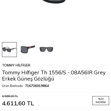
TOMMY HILFIGER
Tommy Hılfıger Th 1556/S - 08A56IR Grey
Erkek Güneş Gözlüğü
Ürün Barkodu :
716736019864
6.588,00
TL
%
30
4.611,60
TL
İNDIRIM