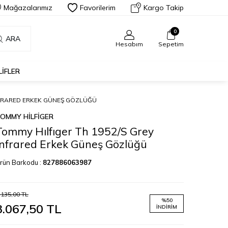
Mağazalarımız
Favorilerim
Kargo Takip
0
ARA
Hesabım
Sepetim
LIFLER
INFRARED ERKEK GÜNEŞ GÖZLÜĞÜ
OMMY HILFIGER
Tommy Hılfıger Th 1952/S Grey
Infrared Erkek Güneş Gözlüğü
rün Barkodu :
827886063987
.135,00
TL
%
50
3.067,50
TL
İNDIRIM