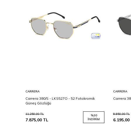
CARRERA
CARRERA
 56 Erkek
Carrera 380/S - LKS527O - 52 Fotokromik
Carrera 38
Güneş Gözlüğü
11.250,00
TL
8.850,00
TL
%
30
%
30
İNDIRIM
7.875,00
TL
İNDIRIM
6.195,00