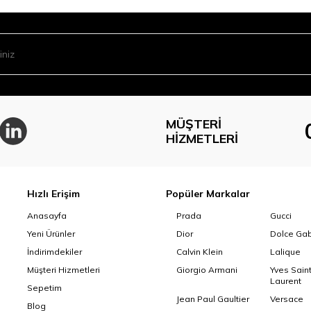
MÜŞTERI
HIZMETLERI
Hızlı Erişim
Popüler Markalar
Anasayfa
Prada
Gucci
Yeni Ürünler
Dior
Dolce Ga
İndirimdekiler
Calvin Klein
Lalique
Müşteri Hizmetleri
Giorgio Armani
Yves Sain
Laurent
Sepetim
Jean Paul Gaultier
Versace
Blog