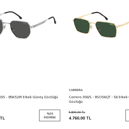
CARRERA
0/S - 85K52IR Erkek Güneş Gözlüğü
Carrera 356/S - 8SO56QT - 56 Erkek
Gözlüğü
6.800,00
TL
%
30
TL
İNDIRIM
4.760,00
TL