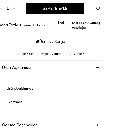
SEPETE EKLE
Daha Fazla
Erkek Güneş
Daha Fazla
Tommy Hilfiger
Gözlüğü
Ücretsiz Kargo
Listeye Ekle
Fiyat Alarmı
Tavsiye Et
Ürün Açıklaması
Ürün Açıklaması
Ekartman
55
Ödeme Seçenekleri