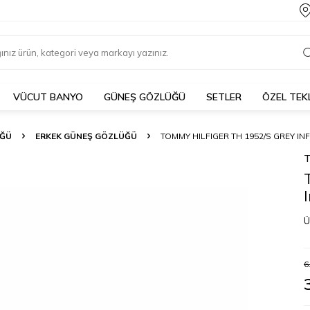
VÜCUT BANYO
GÜNEŞ GÖZLÜĞÜ
SETLER
ÖZEL TEK
ÜĞÜ
ERKEK GÜNEŞ GÖZLÜĞÜ
TOMMY HILFIGER TH 1952/S GREY 
T
Ü
6