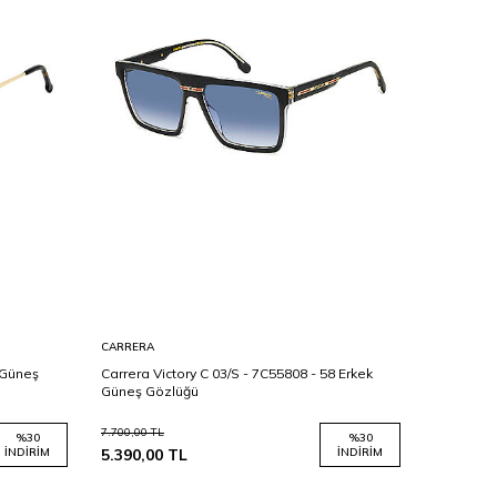
CARRERA
TOMMY HI
 Güneş
Carrera Victory C 03/S - 7C55808 - 58 Erkek
Tommy Hil
Güneş Gözlüğü
Güneş Gö
7.700,00
TL
6.700,00
TL
%
30
%
30
İNDIRIM
5.390,00
TL
İNDIRIM
3.350,00