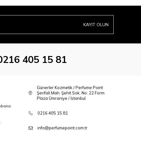
KAYIT OLUN
0216 405 15 81
Günerler Kozmetik / Perfume Point
Şerifali Mah. Şehit Sok. No: 22 Form
Plaza Ümraniye / İstanbul
bbana
0216 405 15 81
t
info@perfumepoint.com.tr