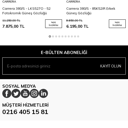
CARRERA
CARRERA
Carrera 380/S - LKS527O - 52
Carrera 380/S - 85K52IR Erkek
Fotokromik Güneş Gözlüğü
Güneş Gözlüğü
11.250,00
TL
8.850,00
TL
%
30
%
30
7.875,00
TL
İNDIRIM
6.195,00
TL
İNDIRIM
E-BÜLTEN ABONELIĞI
KAYIT OLUN
SOSYAL MEDYA
MÜŞTERI HIZMETLERI
0216 405 15 81