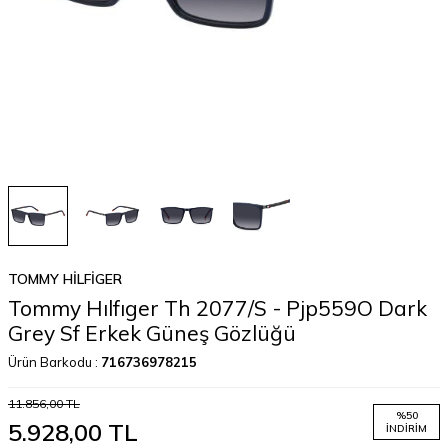
TOMMY HILFIGER
Tommy Hılfıger Th 2077/S - Pjp559O Dark
Grey Sf Erkek Güneş Gözlüğü
Ürün Barkodu :
716736978215
11.856,00
TL
%
50
5.928,00
TL
İNDIRIM