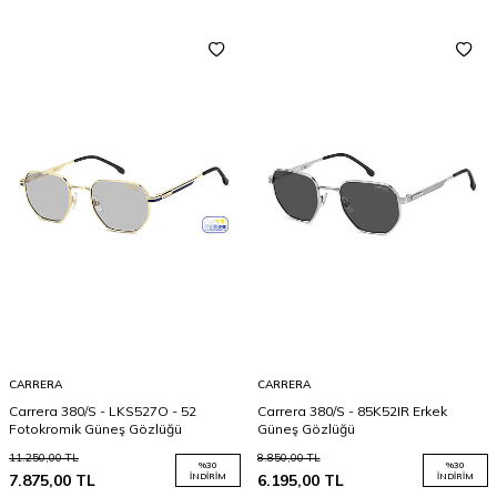
CARRERA
CARRERA
Carrera 380/S - LKS527O - 52
Carrera 380/S - 85K52IR Erkek
Fotokromik Güneş Gözlüğü
Güneş Gözlüğü
11.250,00
TL
8.850,00
TL
%
30
%
30
7.875,00
TL
İNDIRIM
6.195,00
TL
İNDIRIM