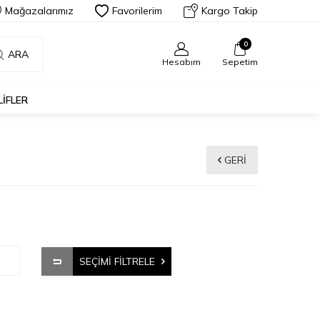
Mağazalarımız
Favorilerim
Kargo Takip
0
ARA
Hesabım
Sepetim
LIFLER
GERI
SEÇIMI FILTRELE