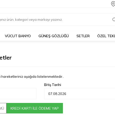
VÜCUT BANYO
GÜNEŞ GÖZLÜĞÜ
SETLER
ÖZEL TEK
etler
ri hareketleriniz aşağıda listelenmektedir..
Bitiş Tarihi
MÜ
KREDI KARTI İLE ÖDEME YAP