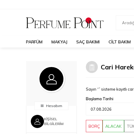
PARFÜM
MAKYAJ
SAÇ BAKIMI
CILT BAKIM
Cari Harek
Sayın “” sisteme kayıtlı ca
Başlama Tarihi
Hesabım
KIŞISEL
BILGILERIM
BORÇ
ALACAK
TÜ