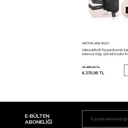
Sepete
VIKTOR AND ROLF
Ekle
Viktor&Rolf Flowerbomb E
Intense Edp 100 Ml Kadın 
10.450,00
TL
6.270,00
TL
E-BÜLTEN
ABONELIĞI