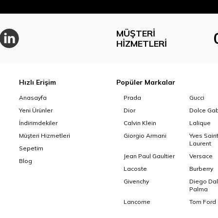
MÜŞTERI
HIZMETLERI
Hızlı Erişim
Popüler Markalar
Anasayfa
Prada
Gucci
Yeni Ürünler
Dior
Dolce Ga
İndirimdekiler
Calvin Klein
Lalique
Müşteri Hizmetleri
Giorgio Armani
Yves Sain
Laurent
Sepetim
Jean Paul Gaultier
Versace
Blog
Lacoste
Burberry
Givenchy
Diego Dal
Palma
Lancome
Tom Ford