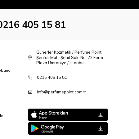
0216 405 15 81
Günerler Kozmetik / Perfume Point
Şerifali Mah. Şehit Sok. No: 22 Form
Plaza Ümraniye / İstanbul
bbana
0216 405 15 81
t
info@perfumepoint.com.tr
la