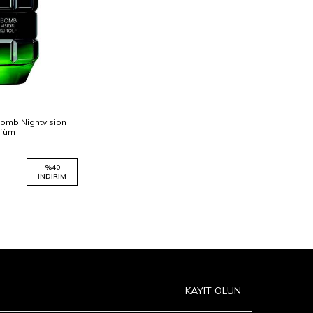
bomb Nightvision
rfüm
%
40
İNDIRIM
KAYIT OLUN