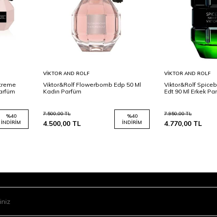
Sepete
Sepete
VIKTOR AND ROLF
VIKTOR AND ROLF
Ekle
Ekle
xtreme
Viktor&Rolf Flowerbomb Edp 50 Ml
Viktor&Rolf Spice
Parfüm
Kadın Parfüm
Edt 90 Ml Erkek Pa
7.500,00
TL
7.950,00
TL
%
40
%
40
İNDIRIM
4.500,00
TL
İNDIRIM
4.770,00
TL