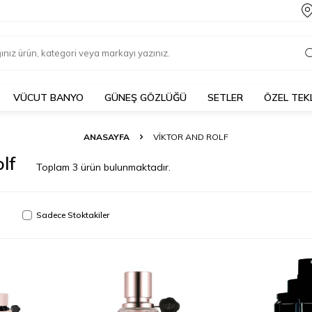
VÜCUT BANYO
GÜNEŞ GÖZLÜĞÜ
SETLER
ÖZEL TEK
ANASAYFA
VIKTOR AND ROLF
lf
Toplam
3
ürün bulunmaktadır.
Sadece Stoktakiler