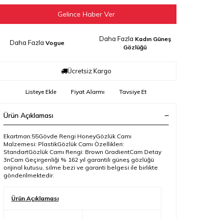
Gelince Haber Ver
Daha Fazla
Kadın Güneş
Daha Fazla
Vogue
Gözlüğü
Ücretsiz Kargo
Listeye Ekle
Fiyat Alarmı
Tavsiye Et
Ürün Açıklaması
Ekartman:55Gövde Rengi HoneyGözlük Camı
Malzemesi: PlastikGözlük Camı Özellikleri:
StandartGözlük Camı Rengi: Brown GradientCam Detay
3nCam Geçirgenliği % 162 yıl garantili güneş gözlüğü
orijinal kutusu, silme bezi ve garanti belgesi ile birlikte
gönderilmektedir.
Ürün Açıklaması