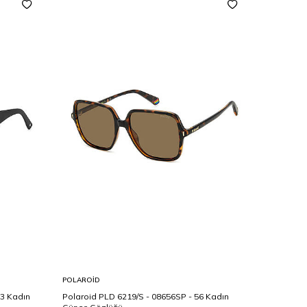
POLAROID
POLAROID
53 Kadın
Polaroid PLD 6219/S - 08656SP - 56 Kadın
Polaroid 