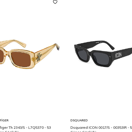
FIGER
DSQUARED
iger Th 2343/S - L7Q5370 - 53
Dsquared ICON 0017/S - 00353IR - 