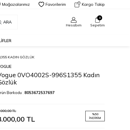
Mağazalarımız
Favorilerim
Kargo Takip
0
ARA
Hesabım
Sepetim
LIFLER
1355 KADIN GÖZLÜK
VOGUE
Vogue 0VO4002S-996S1355 Kadın
Gözlük
rün Barkodu :
8053672537697
.000,00
TL
%
50
3.000,00
TL
İNDIRIM