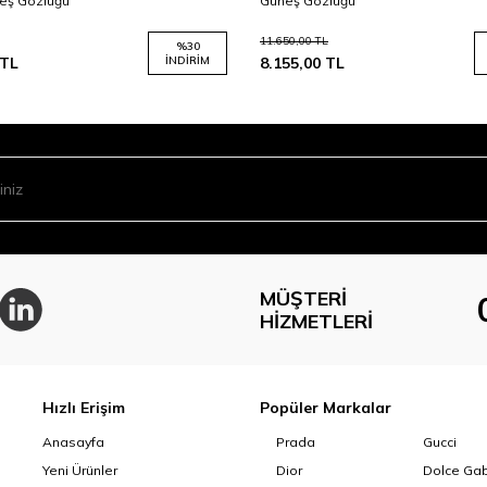
eş Gözlüğü
Güneş Gözlüğü
11.650,00
TL
%
30
TL
İNDIRIM
8.155,00
TL
MÜŞTERI
HIZMETLERI
Hızlı Erişim
Popüler Markalar
Anasayfa
Prada
Gucci
Yeni Ürünler
Dior
Dolce Ga