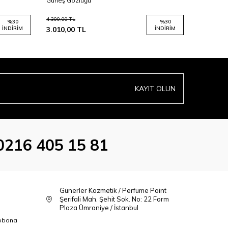
Güneş Gözlüğü
Güneş Gö
4.300,00
TL
4.300,00
TL
%
30
%
30
İNDIRIM
3.010,00
TL
İNDIRIM
3.010,00
KAYIT OLUN
0216 405 15 81
Günerler Kozmetik / Perfume Point
Şerifali Mah. Şehit Sok. No: 22 Form
Plaza Ümraniye / İstanbul
bbana