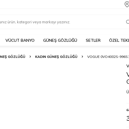
VÜCUT BANYO
GÜNEŞ GÖZLÜĞÜ
SETLER
ÖZEL TEK
NEŞ GÖZLÜĞÜ
KADIN GÜNEŞ GÖZLÜĞÜ
VOGUE 0VO4002S-996S
Ü
6