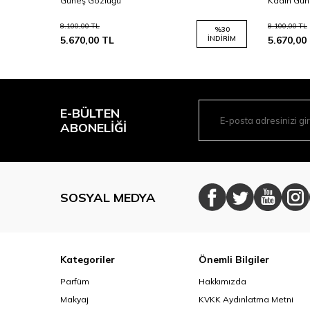
Güneş Gözlüğü
Kadın Gün
8.100,00
TL
8.100,00
TL
%
50
%
30
İNDIRIM
5.670,00
TL
İNDIRIM
5.670,00
E-BÜLTEN
ABONELIĞI
SOSYAL MEDYA
Kategoriler
Önemli Bilgiler
Parfüm
Hakkımızda
Makyaj
KVKK Aydınlatma Metni