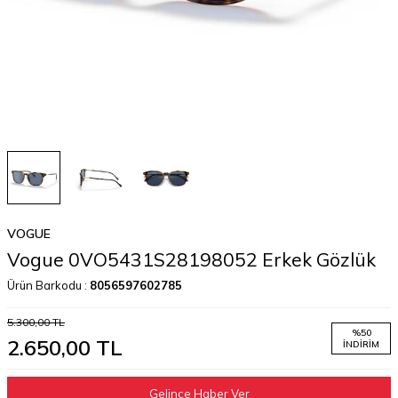
VOGUE
Vogue 0VO5431S28198052 Erkek Gözlük
Ürün Barkodu :
8056597602785
5.300,00
TL
%
50
2.650,00
TL
İNDIRIM
Gelince Haber Ver