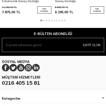
Fotokromik Güneş Gözlüğü
Güneş Gözlüğü
11.250,00
TL
8.850,00
TL
%
30
%
30
7.875,00
TL
İNDIRIM
6.195,00
TL
İNDIRIM
E-BÜLTEN ABONELIĞI
KAYIT OLUN
SOSYAL MEDYA
MÜŞTERI HIZMETLERI
0216 405 15 81
Kategoriler