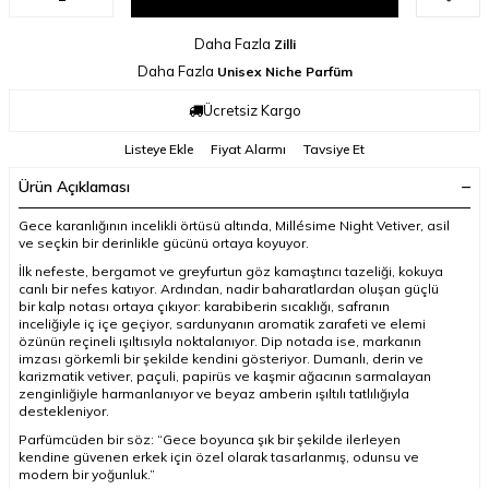
Daha Fazla
Zilli
Daha Fazla
Unisex Niche Parfüm
Ücretsiz Kargo
Listeye Ekle
Fiyat Alarmı
Tavsiye Et
Ürün Açıklaması
Gece karanlığının incelikli örtüsü altında, Millésime Night Vetiver, asil
ve seçkin bir derinlikle gücünü ortaya koyuyor.
İlk nefeste, bergamot ve greyfurtun göz kamaştırıcı tazeliği, kokuya
canlı bir nefes katıyor. Ardından, nadir baharatlardan oluşan güçlü
bir kalp notası ortaya çıkıyor: karabiberin sıcaklığı, safranın
inceliğiyle iç içe geçiyor, sardunyanın aromatik zarafeti ve elemi
özünün reçineli ışıltısıyla noktalanıyor. Dip notada ise, markanın
imzası görkemli bir şekilde kendini gösteriyor. Dumanlı, derin ve
karizmatik vetiver, paçuli, papirüs ve kaşmir ağacının sarmalayan
zenginliğiyle harmanlanıyor ve beyaz amberin ışıltılı tatlılığıyla
destekleniyor.
Parfümcüden bir söz: “Gece boyunca şık bir şekilde ilerleyen
kendine güvenen erkek için özel olarak tasarlanmış, odunsu ve
modern bir yoğunluk.”