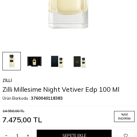
ZILLI
Zilli Millesime Night Vetiver Edp 100 Ml
Ürün Barkodu :
3760040118383
14.950,00
TL
%
50
7.475,00
TL
İNDIRIM
SEPETE EKLE