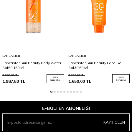
LANCASTER
LANCASTER
Lancaster Sun Beauty Body Water
Lancaster Sun Beauty Face Gel
Spf50 150 Ml
Spf30 50 Ml
2.650,00
TL
2.200,00
TL
%
25
%
25
1.987,50
TL
İNDIRIM
1.650,00
TL
İNDIRIM
E-BÜLTEN ABONELIĞI
KAYIT OLUN