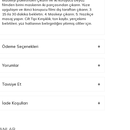
Maskeyi paketinden çıkarın ve iki koruyucu beyaz
filmden birini maskenin iki parçasından çıkarın. Yüze
uygulayın ve ikinci koruyucu filmi dış taraftan çıkarın; 3.
15 ila 30 dakika bekletin; 4. Maskeyi çıkarın; 5. Nazikçe
masaj yapın. Cilt Tipi Kırışıklık, ton kaybı, yerçekimi
belirtileri, yüz hatlarının belirginliğini yitirmiş ciltler için.
Ödeme Seçenekleri
Yorumlar
Tavsiye Et
İade Koşulları
LANLAR