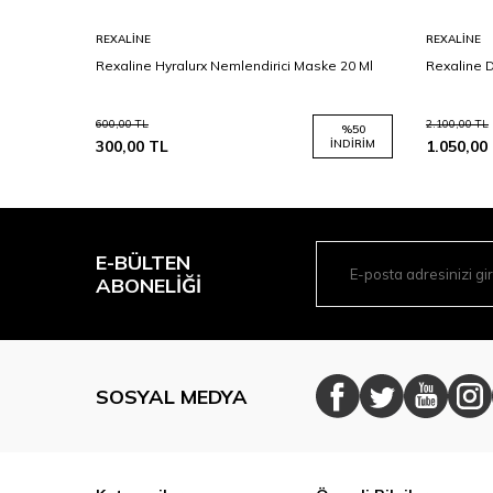
REXALINE
REXALINE
per
Rexaline Hyralurx Nemlendirici Maske 20 Ml
Rexaline 
k - Enerji
600,00
TL
2.100,00
TL
%
50
300,00
TL
İNDIRIM
1.050,00
E-BÜLTEN
ABONELIĞI
SOSYAL MEDYA