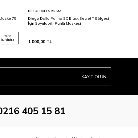
DIEGO DALLA PALMA
DIEGO DA
 Maske 75
Diego Dalla Palma SC Black Secret T Bölgesi
Diego Dal
İçin Soyulabilir Parıltı Maskesi
Superhero
Maskesi
%
50
İNDIRIM
1.000,00
TL
750,00
T
KAYIT OLUN
0216 405 15 81