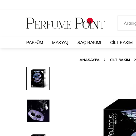
PARFÜM
MAKYAJ
SAÇ BAKIMI
CILT BAKIM
ANASAYFA
CILT BAKIM