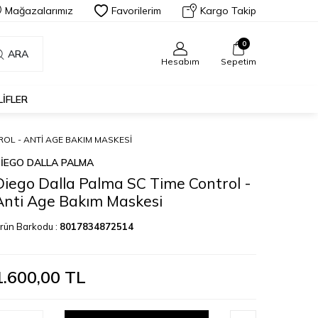
Mağazalarımız
Favorilerim
Kargo Takip
0
ARA
Hesabım
Sepetim
LIFLER
OL - ANTI AGE BAKIM MASKESI
IEGO DALLA PALMA
Diego Dalla Palma SC Time Control -
Anti Age Bakım Maskesi
rün Barkodu :
8017834872514
1.600,00
TL