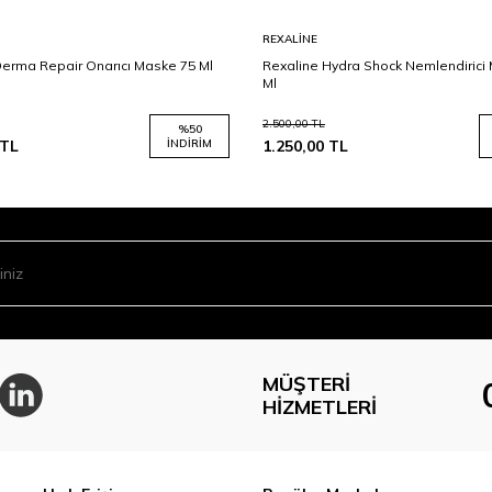
REXALINE
Derma Repair Onarıcı Maske 75 Ml
Rexaline Hydra Shock Nemlendirici
Ml
2.500,00
TL
%
50
TL
İNDIRIM
1.250,00
TL
MÜŞTERI
HIZMETLERI