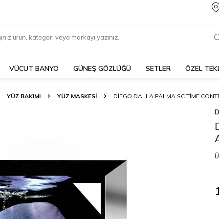
VÜCUT BANYO
GÜNEŞ GÖZLÜĞÜ
SETLER
ÖZEL TEK
YÜZ BAKIMI
YÜZ MASKESI
DIEGO DALLA PALMA SC TIME CONTR
D
Ü