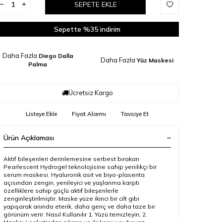
SEPETE EKLE
Sepette %35 indirim
Daha Fazla
Diego Dalla
Daha Fazla
Yüz Maskesi
Palma
Ücretsiz Kargo
Listeye Ekle
Fiyat Alarmı
Tavsiye Et
Ürün Açıklaması
Aktif bileşenleri derinlemesine serbest bırakan
Pearlescent Hydrogel teknolojisine sahip yenilikçi bir
serum maskesi. Hyaluronik asit ve biyo-plasenta
açısından zengin, yenileyici ve yaşlanma karşıtı
özelliklere sahip güçlü aktif bileşenlerle
zenginleştirilmiştir. Maske yüze ikinci bir cilt gibi
yapışarak anında eterik, daha genç ve daha taze bir
görünüm verir. Nasıl Kullanılır 1. Yüzü temizleyin; 2.