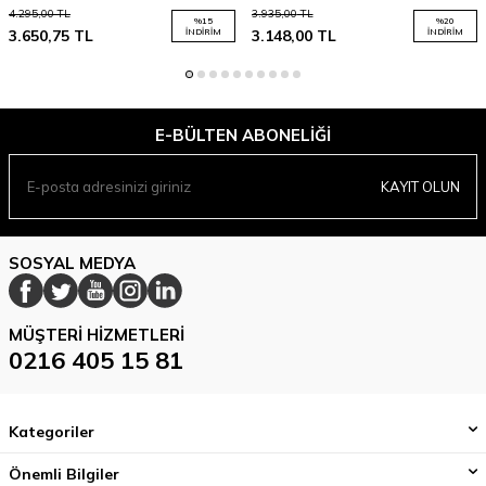
4.295,00
TL
3.935,00
TL
%
15
%
20
3.650,75
TL
İNDIRIM
3.148,00
TL
İNDIRIM
E-BÜLTEN ABONELIĞI
KAYIT OLUN
SOSYAL MEDYA
MÜŞTERI HIZMETLERI
0216 405 15 81
Kategoriler
Önemli Bilgiler