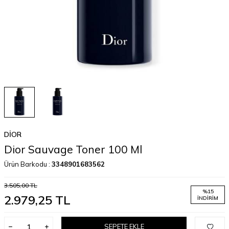
DIOR
Dior Sauvage Toner 100 Ml
Ürün Barkodu :
3348901683562
3.505,00
TL
%
15
2.979,25
TL
İNDIRIM
SEPETE EKLE