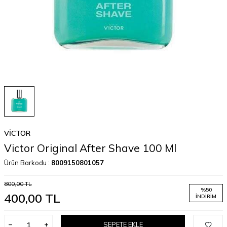
VICTOR
Victor Original After Shave 100 Ml
Ürün Barkodu :
8009150801057
800,00
TL
%
50
400,00
TL
İNDIRIM
SEPETE EKLE