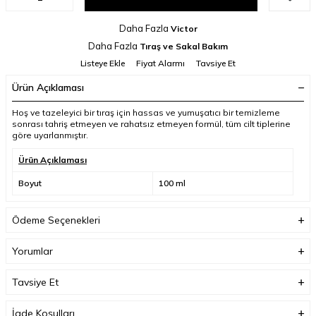
Daha Fazla
Victor
Daha Fazla
Tıraş ve Sakal Bakım
Listeye Ekle
Fiyat Alarmı
Tavsiye Et
Ürün Açıklaması
Hoş ve tazeleyici bir tıraş için hassas ve yumuşatıcı bir temizleme
sonrası t
ahriş etmeyen ve rahatsız etmeyen formül, tüm cilt tiplerine
göre uyarlanmıştır.
Ürün Açıklaması
Boyut
100 ml
Ödeme Seçenekleri
Yorumlar
Tavsiye Et
İade Koşulları