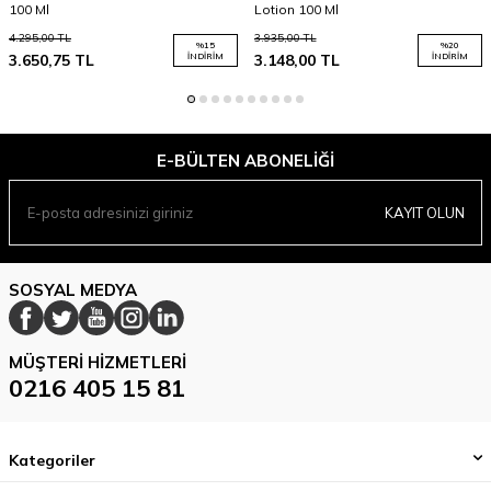
100 Ml
Lotion 100 Ml
4.295,00
TL
3.935,00
TL
%
15
%
20
3.650,75
TL
İNDIRIM
3.148,00
TL
İNDIRIM
E-BÜLTEN ABONELIĞI
KAYIT OLUN
SOSYAL MEDYA
MÜŞTERI HIZMETLERI
0216 405 15 81
Kategoriler