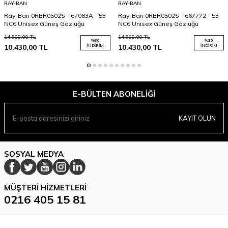
RAY-BAN
RAY-BAN
Ray-Ban 0RBR0502S - 67083A - 53
Ray-Ban 0RBR0502S - 667772 - 53
NC6 Unisex Güneş Gözlüğü
NC6 Unisex Güneş Gözlüğü
14.900,00
TL
14.900,00
TL
%
30
%
30
10.430,00
TL
İNDIRIM
10.430,00
TL
İNDIRIM
E-BÜLTEN ABONELIĞI
KAYIT OLUN
SOSYAL MEDYA
MÜŞTERI HIZMETLERI
0216 405 15 81