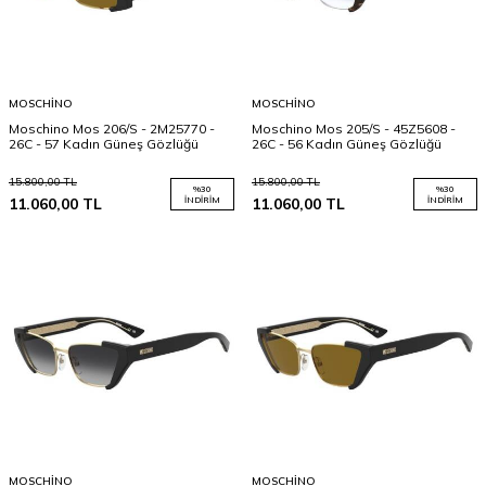
MOSCHINO
MOSCHINO
Moschino Mos 206/S - 2M25770 -
Moschino Mos 205/S - 45Z5608 -
26C - 57 Kadın Güneş Gözlüğü
26C - 56 Kadın Güneş Gözlüğü
15.800,00
TL
15.800,00
TL
%
30
%
30
11.060,00
TL
İNDIRIM
11.060,00
TL
İNDIRIM
MOSCHINO
MOSCHINO