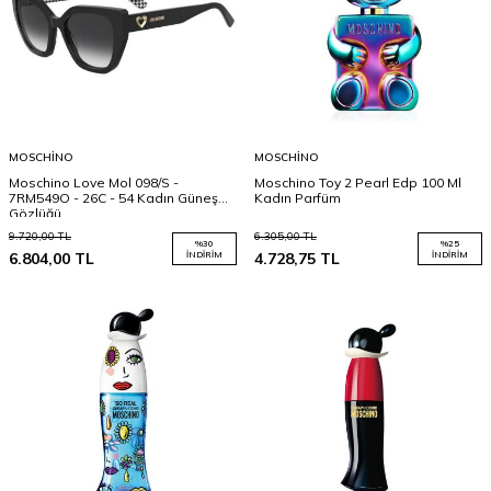
MOSCHINO
MOSCHINO
Moschino Love Mol 098/S -
Moschino Toy 2 Pearl Edp 100 Ml
7RM549O - 26C - 54 Kadın Güneş
Kadın Parfüm
Gözlüğü
9.720,00
TL
6.305,00
TL
%
30
%
25
6.804,00
TL
İNDIRIM
4.728,75
TL
İNDIRIM