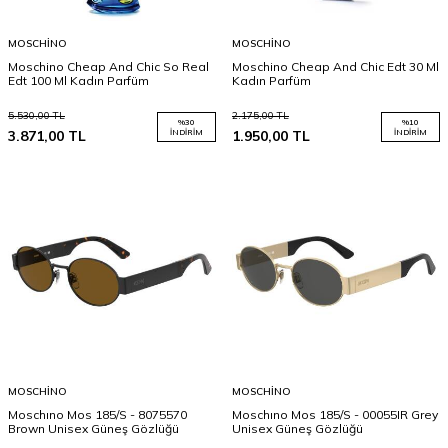
MOSCHINO
MOSCHINO
Moschino Cheap And Chic So Real
Moschino Cheap And Chic Edt 30 Ml
Edt 100 Ml Kadın Parfüm
Kadın Parfüm
5.530,00
TL
2.175,00
TL
%
30
%
10
3.871,00
TL
İNDIRIM
1.950,00
TL
İNDIRIM
MOSCHINO
MOSCHINO
Moschıno Mos 185/S - 8075570
Moschıno Mos 185/S - 00055IR Grey
Brown Unisex Güneş Gözlüğü
Unisex Güneş Gözlüğü