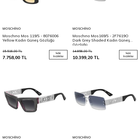
MOSCHINO
MOSCHINO
Moschıno Mos 119/S - 8076006
Moschıno Mos169/S - 2F7619O
Yellow Kadın Güneş Gözlüğü
Dark Grey Shaded Kadın Güneş
Gözlüğü
15.516,00
TL
14.856,00
TL
%
50
%
30
7.758,00
TL
İNDIRIM
10.399,20
TL
İNDIRIM
MOSCHINO
MOSCHINO