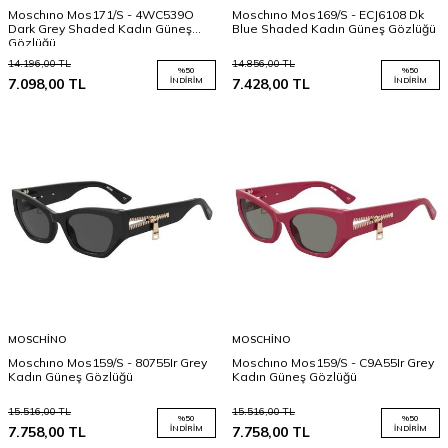
Moschıno Mos171/S - 4WC539O
Moschıno Mos169/S - ECJ6108 Dk
Dark Grey Shaded Kadın Güneş
Blue Shaded Kadın Güneş Gözlüğü
Gözlüğü
14.196,00
TL
14.856,00
TL
%
50
%
50
7.098,00
TL
İNDIRIM
7.428,00
TL
İNDIRIM
MOSCHINO
MOSCHINO
Moschıno Mos159/S - 80755Ir Grey
Moschıno Mos159/S - C9A55Ir Grey
Kadın Güneş Gözlüğü
Kadın Güneş Gözlüğü
15.516,00
TL
15.516,00
TL
%
50
%
50
7.758,00
TL
İNDIRIM
7.758,00
TL
İNDIRIM