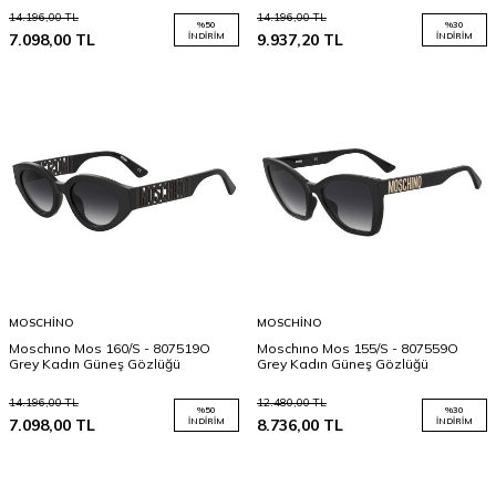
14.196,00
TL
14.196,00
TL
%
50
%
30
7.098,00
TL
İNDIRIM
9.937,20
TL
İNDIRIM
MOSCHINO
MOSCHINO
Moschıno Mos 160/S - 807519O
Moschıno Mos 155/S - 807559O
Grey Kadın Güneş Gözlüğü
Grey Kadın Güneş Gözlüğü
14.196,00
TL
12.480,00
TL
%
50
%
30
7.098,00
TL
İNDIRIM
8.736,00
TL
İNDIRIM