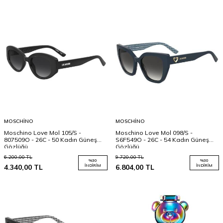
MOSCHINO
MOSCHINO
Moschino Love Mol 105/S -
Moschino Love Mol 098/S -
807509O - 26C - 50 Kadın Güneş
S6F549O - 26C - 54 Kadın Güneş
Gözlüğü
Gözlüğü
6.200,00
TL
9.720,00
TL
%
30
%
30
4.340,00
TL
İNDIRIM
6.804,00
TL
İNDIRIM