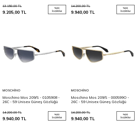
13.150,00
TL
14.200,00
TL
%
30
%
30
9.205,00
TL
İNDIRIM
9.940,00
TL
İNDIRIM
MOSCHINO
MOSCHINO
Moschino Mos 209/S - 0105908 -
Moschino Mos 209/S - 000599O -
26C - 59 Unisex Güneş Gözlüğü
26C - 59 Unisex Güneş Gözlüğü
14.200,00
TL
14.200,00
TL
%
30
%
30
9.940,00
TL
İNDIRIM
9.940,00
TL
İNDIRIM