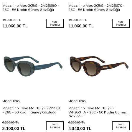
Moschino Mos 205/S - 2M2569O -
Moschino Mos 205/S - 2M25670 -
26C - 56 Kadın Güneş Gözlüğü
26C - 56 Kadın Güneş Gözlüğü
15.800,00
TL
15.800,00
TL
%
30
%
30
11.060,00
TL
İNDIRIM
11.060,00
TL
İNDIRIM
MOSCHINO
MOSCHINO
Moschino Love Mol 105/S - ZI950IB
Moschino Love Mol 105/S -
- 26C - 50 Kadın Güneş Gözlüğü
WR950HA - 26C - 50 Kadın Güneş
Gözlüğü
6.200,00
TL
6.200,00
TL
%
50
%
30
3.100,00
TL
İNDIRIM
4.340,00
TL
İNDIRIM