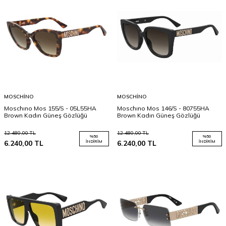
MOSCHINO
MOSCHINO
Moschıno Mos 155/S - 05L55HA
Moschıno Mos 146/S - 80755HA
Brown Kadın Güneş Gözlüğü
Brown Kadın Güneş Gözlüğü
12.480,00
TL
12.480,00
TL
%
50
%
50
6.240,00
TL
İNDIRIM
6.240,00
TL
İNDIRIM