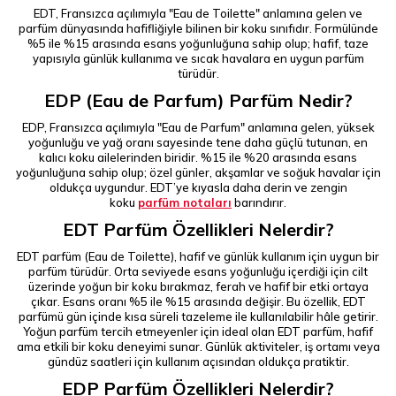
EDT, Fransızca açılımıyla "Eau de Toilette" anlamına gelen ve
parfüm dünyasında hafifliğiyle bilinen bir koku sınıfıdır. Formülünde
%5 ile %15 arasında esans yoğunluğuna sahip olup; hafif, taze
yapısıyla günlük kullanıma ve sıcak havalara en uygun parfüm
türüdür.
EDP (Eau de Parfum) Parfüm Nedir?
EDP, Fransızca açılımıyla "Eau de Parfum" anlamına gelen, yüksek
yoğunluğu ve yağ oranı sayesinde tene daha güçlü tutunan, en
kalıcı koku ailelerinden biridir. %15 ile %20 arasında esans
yoğunluğuna sahip olup; özel günler, akşamlar ve soğuk havalar için
oldukça uygundur. EDT’ye kıyasla daha derin ve zengin
koku
parfüm notaları
barındırır.
EDT Parfüm Özellikleri Nelerdir?
EDT parfüm (Eau de Toilette), hafif ve günlük kullanım için uygun bir
parfüm türüdür. Orta seviyede esans yoğunluğu içerdiği için cilt
üzerinde yoğun bir koku bırakmaz, ferah ve hafif bir etki ortaya
çıkar. Esans oranı %5 ile %15 arasında değişir. Bu özellik, EDT
parfümü gün içinde kısa süreli tazeleme ile kullanılabilir hâle getirir.
Yoğun parfüm tercih etmeyenler için ideal olan EDT parfüm, hafif
ama etkili bir koku deneyimi sunar. Günlük aktiviteler, iş ortamı veya
gündüz saatleri için kullanım açısından oldukça pratiktir.
EDP Parfüm Özellikleri Nelerdir?