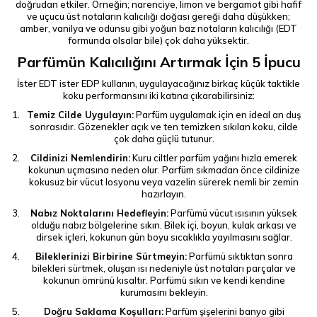
doğrudan etkiler. Örneğin; narenciye, limon ve bergamot gibi hafif
ve uçucu üst notaların kalıcılığı doğası gereği daha düşükken;
amber, vanilya ve odunsu gibi yoğun baz notaların kalıcılığı (EDT
formunda olsalar bile) çok daha yüksektir.
Parfümün Kalıcılığını Artırmak İçin 5 İpucu
İster EDT ister EDP kullanın, uygulayacağınız birkaç küçük taktikle
koku performansını iki katına çıkarabilirsiniz:
Temiz Cilde Uygulayın:
Parfüm uygulamak için en ideal an duş
sonrasıdır. Gözenekler açık ve ten temizken sıkılan koku, cilde
çok daha güçlü tutunur.
Cildinizi Nemlendirin:
Kuru ciltler parfüm yağını hızla emerek
kokunun uçmasına neden olur. Parfüm sıkmadan önce cildinize
kokusuz bir vücut losyonu veya vazelin sürerek nemli bir zemin
hazırlayın.
Nabız Noktalarını Hedefleyin:
Parfümü vücut ısısının yüksek
olduğu nabız bölgelerine sıkın. Bilek içi, boyun, kulak arkası ve
dirsek içleri, kokunun gün boyu sıcaklıkla yayılmasını sağlar.
Bileklerinizi Birbirine Sürtmeyin:
Parfümü sıktıktan sonra
bilekleri sürtmek, oluşan ısı nedeniyle üst notaları parçalar ve
kokunun ömrünü kısaltır. Parfümü sıkın ve kendi kendine
kurumasını bekleyin.
Doğru Saklama Koşulları:
Parfüm şişelerini banyo gibi