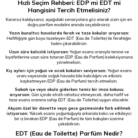
Hızlı Seçim Rehberi: EDP mi EDT mi
Hangisini Tercih Etmelisiniz?
Kararsız kaldıysanız, aşağıdaki senaryolara göz atarak sizin için en
doğru parfüm modelini anında seçebilirsiniz:
Yazın bunaltıcı havalarda ferah ve taze kokular arıyorsan:
Hafifliğiyle gün boyu tazeleyen
EDT (Eau de Toilette) ile ferahlığın
tadını çıkarabilirsin.
Uzun süre kalıcılık istiyorsan:
Yoğun esans oranıyla tenine ve
kıyafetlerine uzun süre tutunan EDP (Eau de Parfum) koleksiyonuna
yönelmelisin.
Kış ayları için yoğun ve sıcak kokuları seviyorsan:
Yoğun esans
oranı sayesinde soğuk havada bile kalıcılığını ve etkisini
kaybetmeyen EDP (Eau de Parfum) tercih etmelisin.
Sabah işe veya okula giderken temiz bir imza kokusu
arıyorsan:
Gün içinde etrafı rahatsız etmeyecek, daha hafif ve
taze esans oranına sahip EDT (Eau de Toilette) uygun olacaktır.
Akşam özel bir davette veya gece gezmesinde fark edilmek
istiyorsan:
Yüksek esans yoğunluğuyla arkanda kalıcı ve etkileyici
bir iz bırakan EDP (Eau de Parfum) ile tüm bakışları üzerine
çekebilirsin.
EDT (Eau de Toilette) Parfüm Nedir?