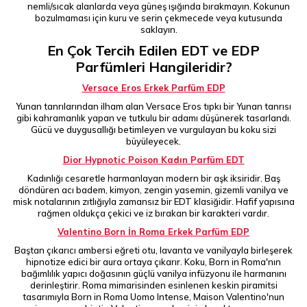
nemli/sıcak alanlarda veya güneş ışığında bırakmayın. Kokunun
bozulmaması için kuru ve serin çekmecede veya kutusunda
saklayın.
En Çok Tercih Edilen EDT ve EDP
Parfümleri Hangileridir?
Versace Eros Erkek Parfüm EDP
Yunan tanrılarından ilham alan Versace Eros tıpkı bir Yunan tanrısı
gibi kahramanlık yapan ve tutkulu bir adamı düşünerek tasarlandı.
Gücü ve duygusallığı betimleyen ve vurgulayan bu koku sizi
büyüleyecek.
Dior Hypnotic Poison Kadın Parfüm EDT
Kadınlığı cesaretle harmanlayan modern bir aşk iksiridir. Baş
döndüren acı badem, kimyon, zengin yasemin, gizemli vanilya ve
misk notalarının zıtlığıyla zamansız bir EDT klasiğidir. Hafif yapısına
rağmen oldukça çekici ve iz bırakan bir karakteri vardır.
Valentino Born İn Roma Erkek Parfüm EDP
Baştan çıkarıcı ambersi eğreti otu, lavanta ve vanilyayla birleşerek
hipnotize edici bir aura ortaya çıkarır. Koku, Born in Roma'nın
bağımlılık yapıcı doğasının güçlü vanilya infüzyonu ile harmanını
derinleştirir. Roma mimarisinden esinlenen keskin piramitsi
tasarımıyla Born in Roma Uomo Intense, Maison Valentino'nun