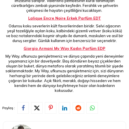
imzasına sahiptir. Valentino pembesinin kural tanımayan
cüretkarlığını zımbalı şişesinde keşfedin. Ferahlık ve şehvetin
çekişmesi ile hayatın çeşitliliğini kucaklayın.
Lalique Encre Noire Erkek Parfüm EDT
Odunsu koku severlerin kült favorilerinden biridir. Selvi ağacının
yeşil tazeliğiyle açılan koku, kalbindeki gizemli vetiver (koku kökü)
ve baz notalarındaki kaşmir ahşabı ile dumanlı, maskulen ve asil bir
duruş sergiler. Günlük kullanım için benzersiz bir seçenektir.
Giorgio Armani My Way Kadın Parfüm EDP
My Way, ufkunuzu genişletmeniz ve dünya çapında yeni deneyimler
yaşamanız için bir davetiyedir. Baş döndüren beyaz çiçeklerden
oluşan bir buket, dünya metaforu olarak yaratılmış tılsımlı bir şişede
saklanmaktadır. My Way, ufkunuzu genişletmeniz için, sizi dünyanın
herhangi bir yerinde denk gelebileceğiniz anlamlı deneyimlere
çağıran bir kokudur. Açık fikirli, meraklı, doğayı hisseden ve hem
kendini hem de dünyayı keşfetmeye hazır olan kadınların
kokusudur.
Paylaş :