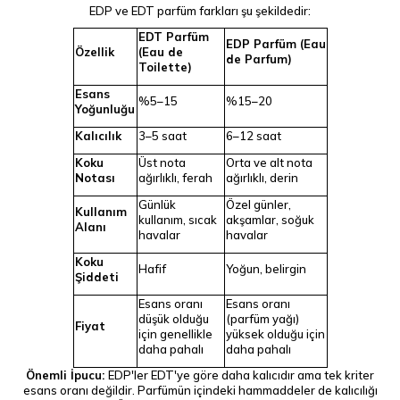
EDP ve EDT parfüm farkları şu şekildedir:
EDT Parfüm
EDP Parfüm (Eau
Özellik
(Eau de
de Parfum)
Toilette)
Esans
%5–15
%15–20
Yoğunluğu
Kalıcılık
3–5 saat
6–12 saat
Koku
Üst nota
Orta ve alt nota
Notası
ağırlıklı, ferah
ağırlıklı, derin
Günlük
Özel günler,
Kullanım
kullanım, sıcak
akşamlar, soğuk
Alanı
havalar
havalar
Koku
Hafif
Yoğun, belirgin
Şiddeti
Esans oranı
Esans oranı
düşük olduğu
(parfüm yağı)
Fiyat
için genellikle
yüksek olduğu için
daha pahalı
daha pahalı
Önemli İpucu:
EDP'ler EDT'ye göre daha kalıcıdır ama tek kriter
esans oranı değildir. Parfümün içindeki hammaddeler de kalıcılığı