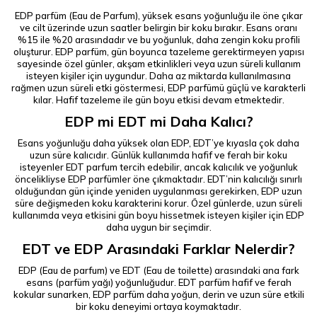
EDP parfüm (Eau de Parfum), yüksek esans yoğunluğu ile öne çıkar
ve cilt üzerinde uzun saatler belirgin bir koku bırakır. Esans oranı
%15 ile %20 arasındadır ve bu yoğunluk, daha zengin koku profili
oluşturur. EDP parfüm, gün boyunca tazeleme gerektirmeyen yapısı
sayesinde özel günler, akşam etkinlikleri veya uzun süreli kullanım
isteyen kişiler için uygundur. Daha az miktarda kullanılmasına
rağmen uzun süreli etki göstermesi, EDP parfümü güçlü ve karakterli
kılar. Hafif tazeleme ile gün boyu etkisi devam etmektedir.
EDP mi EDT mi Daha Kalıcı?
Esans yoğunluğu daha yüksek olan EDP, EDT’ye kıyasla çok daha
uzun süre kalıcıdır. Günlük kullanımda hafif ve ferah bir koku
isteyenler EDT parfum tercih edebilir, ancak kalıcılık ve yoğunluk
öncelikliyse EDP parfümler öne çıkmaktadır. EDT’nin kalıcılığı sınırlı
olduğundan gün içinde yeniden uygulanması gerekirken, EDP uzun
süre değişmeden koku karakterini korur. Özel günlerde, uzun süreli
kullanımda veya etkisini gün boyu hissetmek isteyen kişiler için EDP
daha uygun bir seçimdir.
EDT ve EDP Arasındaki Farklar Nelerdir?
EDP (Eau de parfum) ve EDT (Eau de toilette) arasındaki ana fark
esans (parfüm yağı) yoğunluğudur. EDT parfüm hafif ve ferah
kokular sunarken, EDP parfüm daha yoğun, derin ve uzun süre etkili
bir koku deneyimi ortaya koymaktadır.