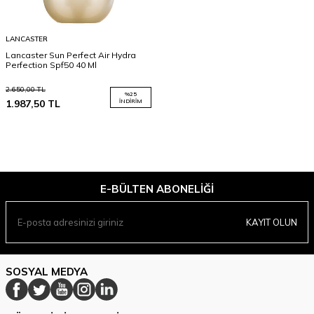
LANCASTER
Lancaster Sun Perfect Air Hydra
Perfection Spf50 40 Ml
2.650,00
TL
%
25
1.987,50
TL
İNDIRIM
E-BÜLTEN ABONELIĞI
KAYIT OLUN
SOSYAL MEDYA