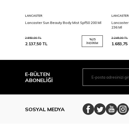
LANCASTER
LANCASTER
Güneş
Lancaster Sun Beauty Body Mist Spf50 200 Ml
Lancaster
236 Ml
2.850,00
TL
2.245,00
TL
%
25
2.137,50
TL
İNDIRIM
1.683,75
E-BÜLTEN
ABONELIĞI
SOSYAL MEDYA