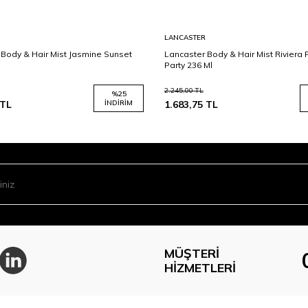
LANCASTER
 Body & Hair Mist Jasmine Sunset
Lancaster Body & Hair Mist Riviera
Party 236 Ml
2.245,00
TL
%
25
TL
İNDIRIM
1.683,75
TL
MÜŞTERI
HIZMETLERI