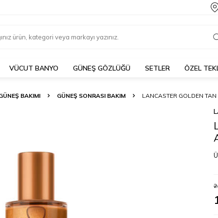
VÜCUT BANYO
GÜNEŞ GÖZLÜĞÜ
SETLER
ÖZEL TEK
GÜNEŞ BAKIMI
GÜNEŞ SONRASI BAKIM
LANCASTER GOLDEN TAN M
Ü
2