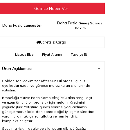
Gelince Haber Ver
Daha Fazla
Güneş Sonrası
Daha Fazla
Lancaster
Bakım
Ücretsiz Kargo
Listeye Ekle
Fiyat Alarmı
Tavsiye Et
Ürün Açıklaması
Golden Tan Maximizer After Sun Oil bronzluğunuzu 1
aya kadar uzatır ve güneşe maruz kalan cildi anında
yatıştırır.
Bronzluğu Aktive Eden Kompleks(TAC) altın rengi, eşit
ve uzun ömürlü bir bronzluk için melanin üretimini
yoğunlaştırır. Yatıştırıcı güneş sonrası yağ, cildinizin
güneşe maruz kaldıktan sonra doğal iyileşme sürecine
yardımcı olmak için rahatlatıcı ve nemlendirici
kompleksler içerir.
Soyulma riskini azaltır ve cildi saten gibi pürüzsüz