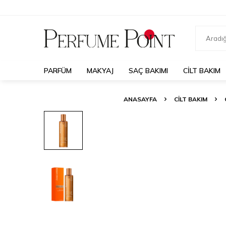
PARFÜM
MAKYAJ
SAÇ BAKIMI
CILT BAKIM
ANASAYFA
CILT BAKIM