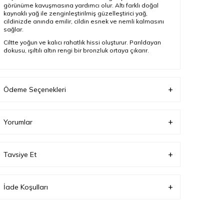
görünüme kavuşmasına yardımcı olur. Altı farklı doğal
kaynaklı yağ ile zenginleştirilmiş güzelleştirici yağ,
cildinizde anında emilir, cildin esnek ve nemli kalmasını
sağlar.
Ciltte yoğun ve kalıcı rahatlık hissi oluşturur. Parıldayan
dokusu, ışıltılı altın rengi bir bronzluk ortaya çıkarır.
Ürün Açıklaması
Ödeme Seçenekleri
Boyut
150 ml
Yorumlar
Tavsiye Et
İade Koşulları