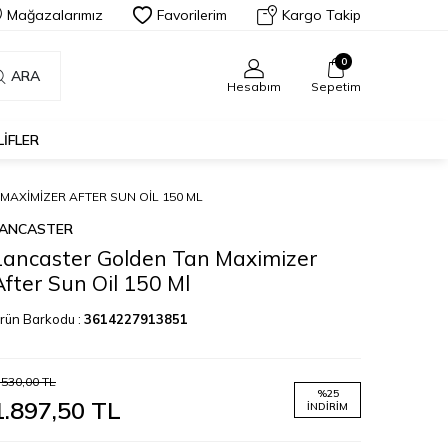
Mağazalarımız
Favorilerim
Kargo Takip
0
ARA
Hesabım
Sepetim
LIFLER
AXIMIZER AFTER SUN OIL 150 ML
LANCASTER
Lancaster Golden Tan Maximizer
After Sun Oil 150 Ml
rün Barkodu :
3614227913851
.530,00
TL
%
25
1.897,50
TL
İNDIRIM