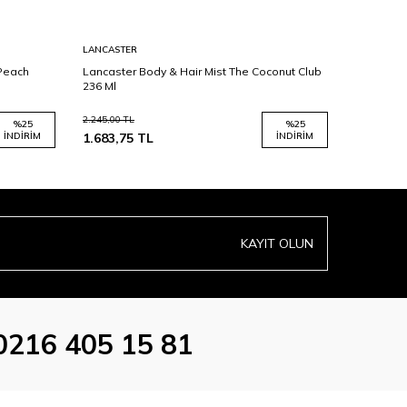
LANCASTER
LANCASTE
 Peach
Lancaster Body & Hair Mist The Coconut Club
Lancaster
236 Ml
Serum 30
2.245,00
TL
2.300,00
TL
%
25
%
25
İNDIRIM
1.683,75
TL
İNDIRIM
1.725,00
KAYIT OLUN
0216 405 15 81