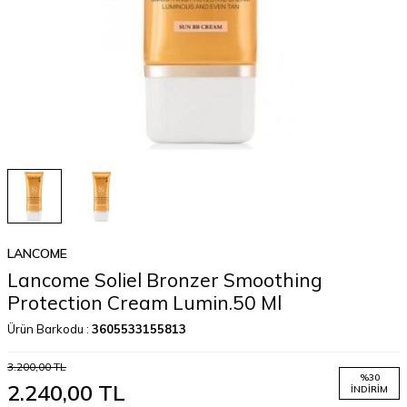
LANCOME
Lancome Soliel Bronzer Smoothing
Protection Cream Lumin.50 Ml
Ürün Barkodu :
3605533155813
3.200,00
TL
%
30
2.240,00
TL
İNDIRIM