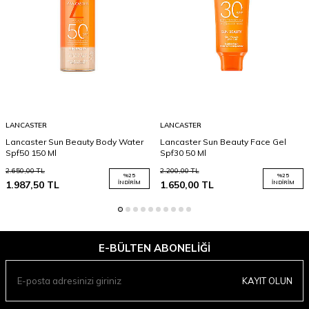
LANCASTER
LANCASTER
Lancaster Sun Beauty Body Water
Lancaster Sun Beauty Face Gel
Spf50 150 Ml
Spf30 50 Ml
2.650,00
TL
2.200,00
TL
%
25
%
25
1.987,50
TL
İNDIRIM
1.650,00
TL
İNDIRIM
E-BÜLTEN ABONELIĞI
KAYIT OLUN