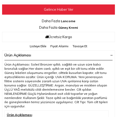
Gelince Haber Ver
Daha Fazla
Lancome
Daha Fazla
Güneş Kremi
Ücretsiz Kargo
Listeye Ekle
Fiyat Alarmı
Tavsiye Et
Ürün Açıklaması
Ürün Açıklaması: Soleıl Bronzer ışıltılı, sağlıklı ve uzun süre kalıcı
bronzluk sağlar.Her daim canlı, ışıltılı ve eşit bir cilt tonu elde edilir.
Güneş lekeleri oluşumunu engeller, ciltteki kusurları kapatır, cilt tonu
eşitsizliklerini azaltır. Ürün içeriği: UVA KORUMA: Yeni jenerasyon
filitre sistemi sayesinde zararlı uzun UVA ışınlarına karşı üstün
koruma sağlar. GÜZELLEŞTİRME: Argan, manolya ve miskten oluşan
ÜçLÜ YAĞ melokülü cildi derinlemesine besler. Cilt ışıldar.
NEMLENDİRME:Güçlü Hylarünikasit asit cildi toparlar ve yoğun
nemlendirir. Kullanım Şekli: Taze ışıltılı ve bağımlılık yaratan parfümü
ile güneşlenirken temiz yüzünüze uygulayınız. Cilt Tipi: Tüm cilt tipleri
için uygundur.
Ürün Açıklaması