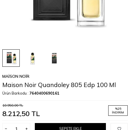
MAISON NOIR
Maison Noir Quandoley 805 Edp 100 Ml
Ürün Barkodu :
7640400690161
10.950,00
TL
%
25
8.212,50
TL
İNDIRIM
SEPETE EKLE