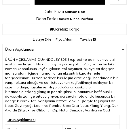
Daha Fazla
Maison Noir
Daha Fazla
Unisex Niche Parfüm
Ücretsiz Kargo
Listeye Ekle
Fiyat Alarmı
Tavsiye Et
Ürün Açıklaması
ÜRÜN AÇIKLAMASIQUANDOLEY 805 Ekspresi’ne adım atın ve sizi
nostalji ve hayranlıkla dolu büyüleyici bir yolculuğa çıkaran bu lüks
zaman kapsülünün keyfini çıkarın. Yol boyunca, hikayeleri değişen
manzaraların içinde harmanlanan eksantrik karakterlerle
tanışacaksınız. Bu tren sadece bir ulaşım aracı değil; her durağın bir
varış noktası olduğu ve son istasyonun keşfedilmeyi bekleyen bir
gizem olduğu, hayatın renkli yolculuğunun coşkulu bir
kutlamasıdır.Ylang-ylang'ın parlak ışıltısı, olibanumun hafif puslu
dokusuyla zarifçe ortaya çıkıyor; acı zeytin notalarıyla kusursuz bir
denge kurarak, tatlı vanilyanın lezzetli dokunuşlarıyla taşınıyor.Üst
Nota: Zeytinyağı, Ladin ve Pembe BiberOrta Nota: Ylang-Ylang, Deri
Akordu (Styrax) ve OlibanumDip Nota: Benzoin, Vanilya ve Oud
Ürün Açıklaması