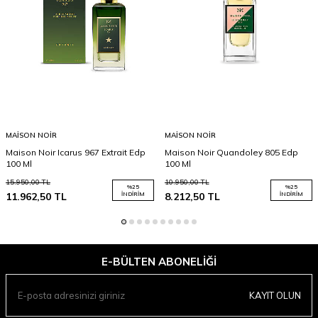
MAISON NOIR
MAISON NOIR
Maison Noir Icarus 967 Extrait Edp
Maison Noir Quandoley 805 Edp
100 Ml
100 Ml
15.950,00
TL
10.950,00
TL
%
25
%
25
11.962,50
TL
İNDIRIM
8.212,50
TL
İNDIRIM
E-BÜLTEN ABONELIĞI
KAYIT OLUN