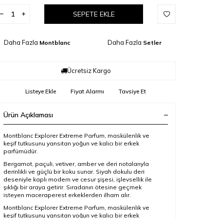
SEPETE EKLE
Daha Fazla
Daha Fazla
Montblanc
Setler
Ücretsiz Kargo
Listeye Ekle
Fiyat Alarmı
Tavsiye Et
Ürün Açıklaması
Montblanc Explorer Extreme Parfum, maskülenlik ve
keşif tutkusunu yansıtan yoğun ve kalıcı bir erkek
parfümüdür.
Bergamot, paçuli, vetiver, amber ve deri notalarıyla
derinlikli ve güçlü bir koku sunar. Siyah dokulu deri
deseniyle kaplı modern ve cesur şişesi, işlevsellik ile
şıklığı bir araya getirir. Sıradanın ötesine geçmek
isteyen maceraperest erkeklerden ilham alır.
Montblanc Explorer Extreme Parfum, maskülenlik ve
keşif tutkusunu yansıtan yoğun ve kalıcı bir erkek