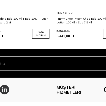
JIMMY CHOO
dole Edp 100 Ml + Edp 10 Ml + Lash
Jimmy Choo I Want Choo Edp 100 Ml
kara 2 Ml
Lotion 100 Ml + Edp 7,5 Ml
L
7.256,00
TL
%
30
TL
İNDIRIM
5.442,00
TL
MÜŞTERI
HIZMETLERI