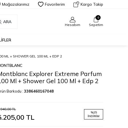
Mağazalarımız
Favorilerim
Kargo Takip
0
ARA
Hesabım
Sepetim
LIFLER
 ML + SHOWER GEL 100 ML + EDP 2
MONTBLANC
Montblanc Explorer Extreme Parfum
100 Ml + Shower Gel 100 Ml + Edp 2
rün Barkodu :
3386460167048
.940,00
TL
%
25
5.205,00
TL
İNDIRIM