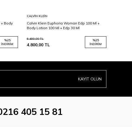
CALVIN KLEIN
GUCCI
 + Body
Calvin Klein Euphoria Woman Edp 100 Ml +
Gucci Flo
Body Lotion 100 Ml + Edp 30 Ml
100 Ml + 
6.400,00
TL
9.204,00
TL
%
25
%
25
İNDIRIM
4.800,00
TL
İNDIRIM
6.903,00
KAYIT OLUN
0216 405 15 81