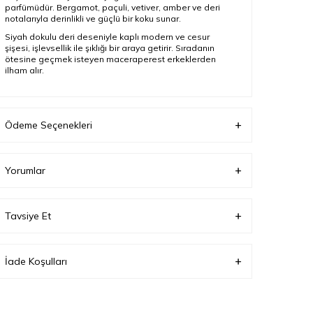
parfümüdür. Bergamot, paçuli, vetiver, amber ve deri
notalarıyla derinlikli ve güçlü bir koku sunar.
Siyah dokulu deri deseniyle kaplı modern ve cesur
şişesi, işlevsellik ile şıklığı bir araya getirir. Sıradanın
ötesine geçmek isteyen maceraperest erkeklerden
ilham alır.
Ürün Açıklaması
Ödeme Seçenekleri
Boyut
100 ml
Cinsiyet
Erkek
Yorumlar
Parfüm Türü
Edp
Tavsiye Et
Ürün Tipi
Parfüm Seti
İade Koşulları