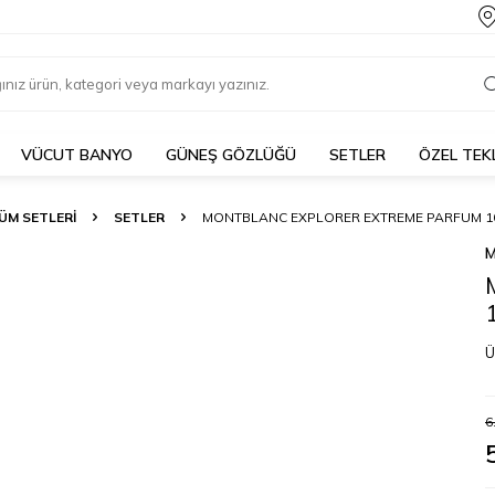
VÜCUT BANYO
GÜNEŞ GÖZLÜĞÜ
SETLER
ÖZEL TEK
ÜM SETLERI
SETLER
MONTBLANC EXPLORER EXTREME PARFUM 100
Ü
6