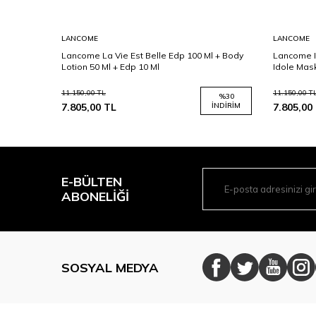
LANCOME
LANCOME
00 Ml +
Lancome La Vie Est Belle Edp 100 Ml + Body
Lancome I
Lotion 50 Ml + Edp 10 Ml
Idole Mas
11.150,00
TL
11.150,00
T
%
25
%
30
İNDIRIM
7.805,00
TL
İNDIRIM
7.805,00
E-BÜLTEN
ABONELIĞI
SOSYAL MEDYA