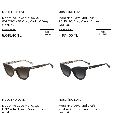
MOSCHINO LOVE
MOSCHINO LOVE
Moschıno Love Mol 065/S -
Moschıno Love Mol 073/S -
807529O - 52 Grey Kadın Güneş
7RM549O Grey Kadın Güneş
Gözlüğü
Gözlüğü
7.212,00
TL
9.348,00
TL
%
30
%
50
5.048,40
TL
İNDIRIM
4.674,00
TL
İNDIRIM
MOSCHINO LOVE
MOSCHINO LOVE
Moschıno Love Mol 072/S -
Moschıno Love Mol 072/S -
H7P54HA Brown Kadın Güneş
7RM549O Grey Kadın Güneş
Gözlüğü
Gözlüğü