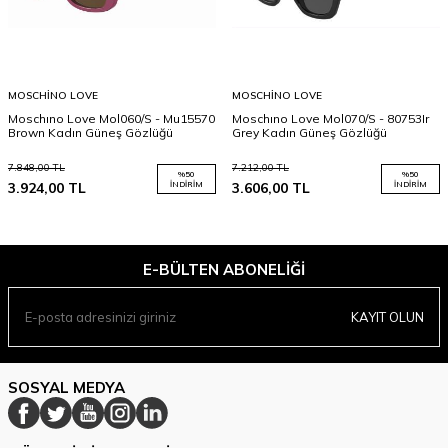
MOSCHINO LOVE
MOSCHINO LOVE
Moschıno Love Mol060/S - Mu15570
Moschıno Love Mol070/S - 80753Ir
Brown Kadın Güneş Gözlüğü
Grey Kadın Güneş Gözlüğü
7.848,00
TL
7.212,00
TL
%
50
%
50
3.924,00
TL
İNDIRIM
3.606,00
TL
İNDIRIM
E-BÜLTEN ABONELIĞI
KAYIT OLUN
SOSYAL MEDYA