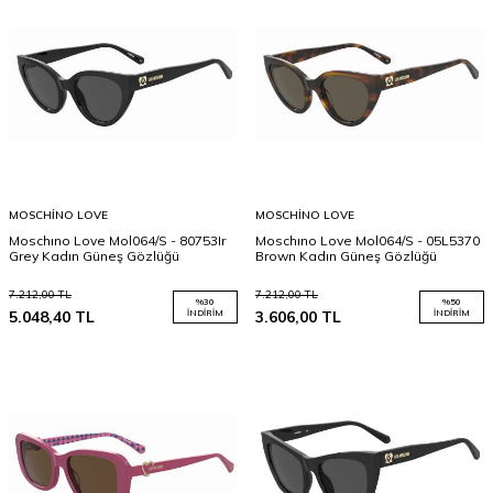
MOSCHINO LOVE
MOSCHINO LOVE
Moschıno Love Mol064/S - 80753Ir
Moschıno Love Mol064/S - 05L5370
Grey Kadın Güneş Gözlüğü
Brown Kadın Güneş Gözlüğü
7.212,00
TL
7.212,00
TL
%
30
%
50
5.048,40
TL
İNDIRIM
3.606,00
TL
İNDIRIM