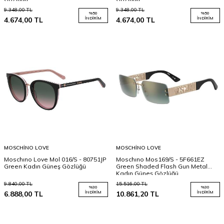
9.348,00
TL
9.348,00
TL
%
50
%
50
4.674,00
TL
İNDIRIM
4.674,00
TL
İNDIRIM
MOSCHINO LOVE
MOSCHINO LOVE
Moschıno Love Mol 016/S - 80751JP
Moschıno Mos169/S - 5F661EZ
Green Kadın Güneş Gözlüğü
Green Shaded Flash Gun Metal
Kadın Güneş Gözlüğü
9.840,00
TL
15.516,00
TL
%
30
%
30
6.888,00
TL
İNDIRIM
10.861,20
TL
İNDIRIM