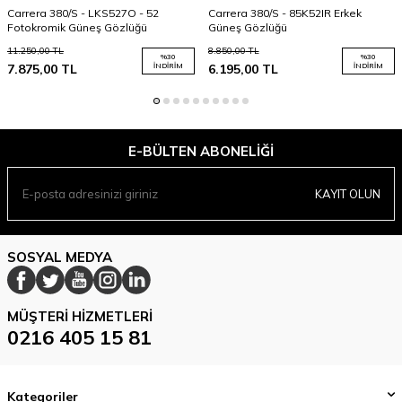
Carrera 380/S - LKS527O - 52
Carrera 380/S - 85K52IR Erkek
Fotokromik Güneş Gözlüğü
Güneş Gözlüğü
11.250,00
TL
8.850,00
TL
%
30
%
30
7.875,00
TL
İNDIRIM
6.195,00
TL
İNDIRIM
E-BÜLTEN ABONELIĞI
KAYIT OLUN
SOSYAL MEDYA
MÜŞTERI HIZMETLERI
0216 405 15 81
Kategoriler