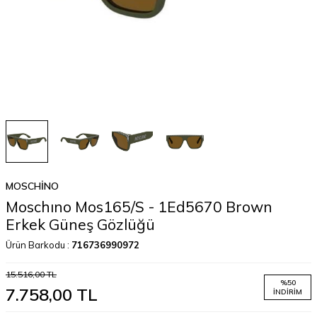
MOSCHINO
Moschıno Mos165/S - 1Ed5670 Brown
Erkek Güneş Gözlüğü
Ürün Barkodu :
716736990972
15.516,00
TL
%
50
7.758,00
TL
İNDIRIM