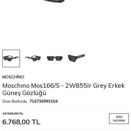
MOSCHINO
Moschıno Mos166/S - 2W855Ir Grey Erkek
Güneş Gözlüğü
Ürün Barkodu :
716736991504
13.536,00
TL
%
50
6.768,00
TL
İNDIRIM