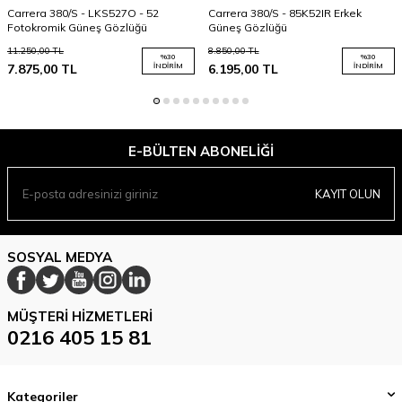
Carrera 380/S - LKS527O - 52
Carrera 380/S - 85K52IR Erkek
Fotokromik Güneş Gözlüğü
Güneş Gözlüğü
11.250,00
TL
8.850,00
TL
%
30
%
30
7.875,00
TL
İNDIRIM
6.195,00
TL
İNDIRIM
E-BÜLTEN ABONELIĞI
KAYIT OLUN
SOSYAL MEDYA
MÜŞTERI HIZMETLERI
0216 405 15 81
Kategoriler