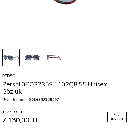
PERSOL
Persol 0PO3235S 1102Q8 55 Unisex
Gözlük
Ürün Barkodu :
8056597129497
14.260,00
TL
%
50
7.130,00
TL
İNDIRIM