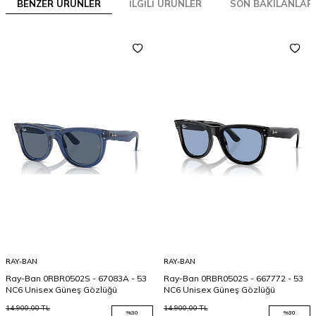
BENZER ÜRÜNLER
İLGILI ÜRÜNLER
SON BAKILANLAR
RAY-BAN
RAY-BAN
Ray-Ban 0RBR0502S - 67083A - 53
Ray-Ban 0RBR0502S - 667772 - 53
NC6 Unisex Güneş Gözlüğü
NC6 Unisex Güneş Gözlüğü
14.900,00
TL
14.900,00
TL
%
30
%
30