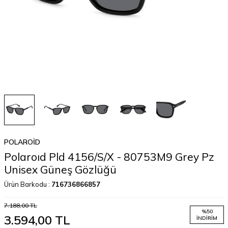
POLAROID
Polaroıd Pld 4156/S/X - 80753M9 Grey Pz
Unisex Güneş Gözlüğü
Ürün Barkodu :
716736866857
7.188,00
TL
%
50
3.594,00
TL
İNDIRIM