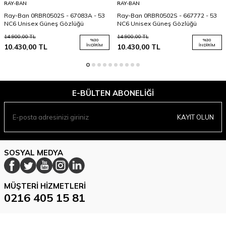
RAY-BAN
RAY-BAN
Ray-Ban 0RBR0502S - 67083A - 53
Ray-Ban 0RBR0502S - 667772 - 53
NC6 Unisex Güneş Gözlüğü
NC6 Unisex Güneş Gözlüğü
14.900,00
TL
14.900,00
TL
%
30
%
30
10.430,00
TL
İNDIRIM
10.430,00
TL
İNDIRIM
E-BÜLTEN ABONELIĞI
KAYIT OLUN
SOSYAL MEDYA
MÜŞTERI HIZMETLERI
0216 405 15 81