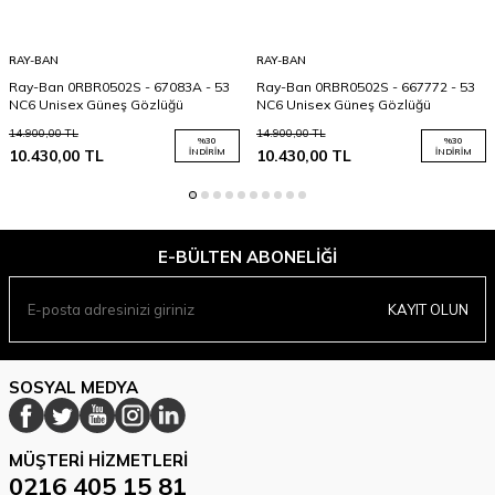
RAY-BAN
RAY-BAN
Ray-Ban 0RBR0502S - 67083A - 53
Ray-Ban 0RBR0502S - 667772 - 53
NC6 Unisex Güneş Gözlüğü
NC6 Unisex Güneş Gözlüğü
14.900,00
TL
14.900,00
TL
%
30
%
30
10.430,00
TL
İNDIRIM
10.430,00
TL
İNDIRIM
E-BÜLTEN ABONELIĞI
KAYIT OLUN
SOSYAL MEDYA
MÜŞTERI HIZMETLERI
0216 405 15 81