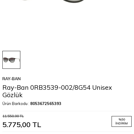
RAY-BAN
Ray-Ban 0RB3539-002/8G54 Unisex
Gözlük
Ürün Barkodu :
8053672565393
11.550,00
TL
%
50
5.775,00
TL
İNDIRIM