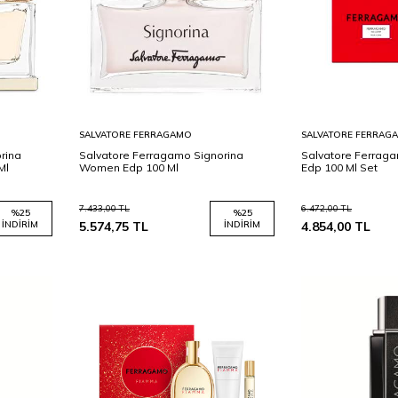
Sepete
Sepete
SALVATORE FERRAGAMO
SALVATORE FERRAG
Ekle
Ekle
rina
Salvatore Ferragamo Signorina
Salvatore Ferrag
Ml
Women Edp 100 Ml
Edp 100 Ml Set
7.433,00
TL
6.472,00
TL
%
25
%
25
İNDIRIM
5.574,75
TL
İNDIRIM
4.854,00
TL