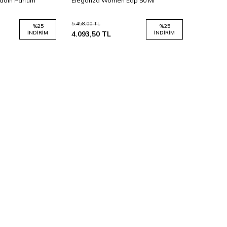
Kadın Parfüm
Eleganza Women Edp 50 Ml
5.458,00
TL
%
25
%
25
İNDIRIM
4.093,50
TL
İNDIRIM