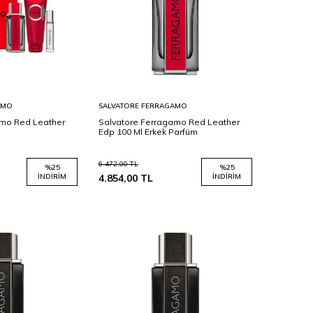
Sepete
AMO
SALVATORE FERRAGAMO
Ekle
amo Red Leather
Salvatore Ferragamo Red Leather
Edp 100 Ml Erkek Parfüm
6.472,00
TL
%
25
%
25
İNDIRIM
4.854,00
TL
İNDIRIM