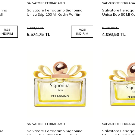
Sepete
Sepete
SALVATORE FERRAGAMO
SALVATORE FERRAG
Ekle
Ekle
rina
Salvatore Ferragamo Signorina
Salvatore Ferraga
Ml
Unica Edp 100 Ml Kadın Parfüm
Unica Edp 50 Ml K
7.433,00
TL
5.458,00
TL
%
25
%
25
İNDIRIM
5.574,75
TL
İNDIRIM
4.093,50
TL
Sepete
Sepete
SALVATORE FERRAGAMO
SALVATORE FERRAG
Ekle
Ekle
se
Salvatore Ferragamo Signorina
Salvatore Ferraga