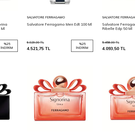
Sepete
Sepete
SALVATORE FERRAGAMO
SALVATORE FERRAG
Ekle
Ekle
rina
Salvatore Ferragamo Men Edt 100 Ml
Salvatore Ferraga
 Ml
Ribelle Edp 50 Ml
6.029,00
TL
5.458,00
TL
%
25
%
25
İNDIRIM
4.521,75
TL
İNDIRIM
4.093,50
TL