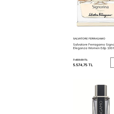
Sepete
SALVATORE FERRAGAMO
Ekle
Salvatore Ferragamo Signo
Eleganza Women Edp 100 
7.433,00
TL
5.574,75
TL