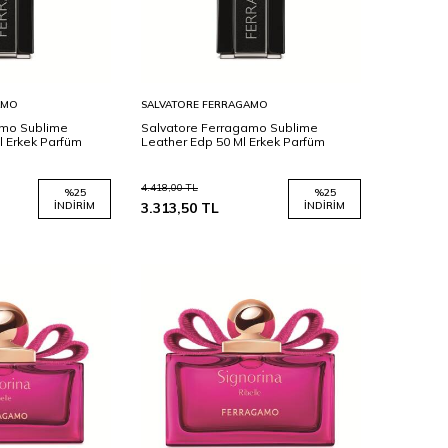
Sepete
AMO
SALVATORE FERRAGAMO
Ekle
amo Sublime
Salvatore Ferragamo Sublime
l Erkek Parfüm
Leather Edp 50 Ml Erkek Parfüm
4.418,00
TL
%
25
%
25
İNDIRIM
3.313,50
TL
İNDIRIM