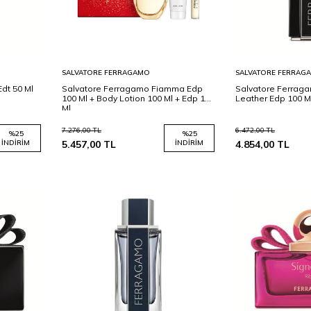
Sepete
Sepete
SALVATORE FERRAGAMO
SALVATORE FERRAG
Ekle
Ekle
dt 50 Ml
Salvatore Ferragamo Fiamma Edp
Salvatore Ferrag
100 Ml + Body Lotion 100 Ml + Edp 15
Leather Edp 100 M
Ml
7.276,00
TL
6.472,00
TL
%
25
%
25
İNDIRIM
5.457,00
TL
İNDIRIM
4.854,00
TL