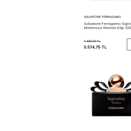
Sepete
SALVATORE FERRAGAMO
Ekle
Salvatore Ferragamo Signo
Misteriosa Women Edp 100
7.433,00
TL
5.574,75
TL