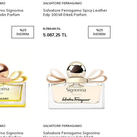
Sepete
AMO
SALVATORE FERRAGAMO
Ekle
mo Signorina
Salvatore Ferragamo Spicy Leather
adın Parfüm
Edp 100 Ml Erkek Parfüm
6.783,00
TL
%
25
%
25
İNDIRIM
5.087,25
TL
İNDIRIM
Sepete
AMO
SALVATORE FERRAGAMO
Ekle
mo Signorina
Salvatore Ferragamo Signorina