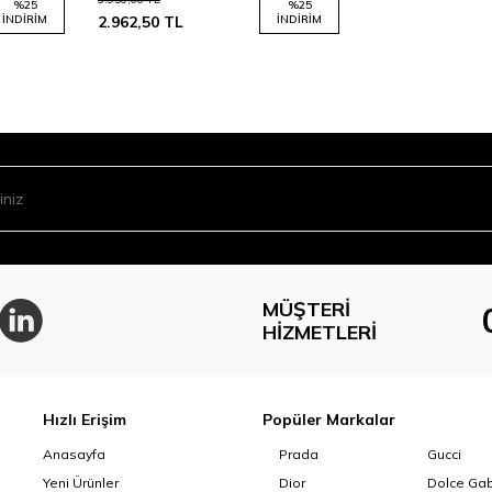
%
25
%
25
İNDIRIM
2.962,50
TL
İNDIRIM
MÜŞTERI
HIZMETLERI
Hızlı Erişim
Popüler Markalar
Anasayfa
Prada
Gucci
Yeni Ürünler
Dior
Dolce Ga