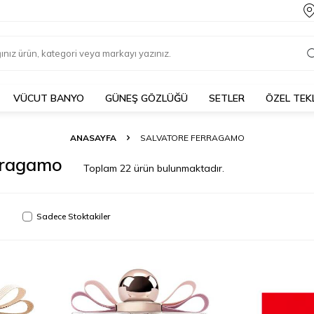
VÜCUT BANYO
GÜNEŞ GÖZLÜĞÜ
SETLER
ÖZEL TEK
ANASAYFA
SALVATORE FERRAGAMO
rragamo
Toplam
22
ürün bulunmaktadır.
Sadece Stoktakiler