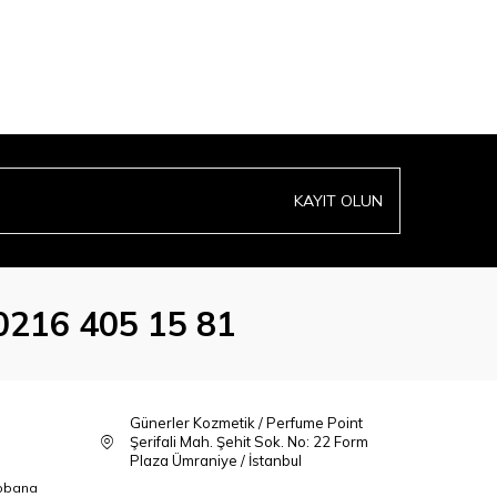
KAYIT OLUN
0216 405 15 81
Günerler Kozmetik / Perfume Point
Şerifali Mah. Şehit Sok. No: 22 Form
Plaza Ümraniye / İstanbul
bbana