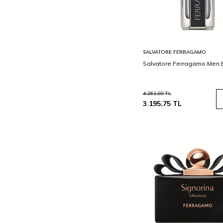
Sepete
SALVATORE FERRAGAMO
Ekle
Salvatore Ferragamo Men E
4.261,00
TL
3.195,75
TL