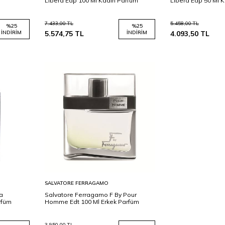
Libera Edp 100 Ml Kadın Parfüm
Libera Edp 50 Ml 
7.433,00
TL
5.458,00
TL
%
25
%
25
İNDIRIM
5.574,75
TL
İNDIRIM
4.093,50
TL
Sepete
SALVATORE FERRAGAMO
Ekle
a
Salvatore Ferragamo F By Pour
rfüm
Homme Edt 100 Ml Erkek Parfüm
3.950,00
TL