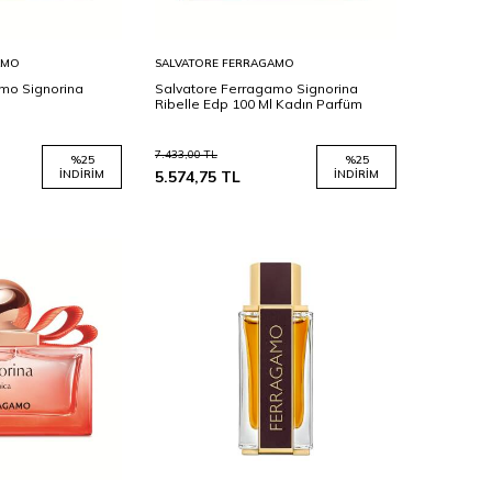
Sepete
AMO
SALVATORE FERRAGAMO
Ekle
mo Signorina
Salvatore Ferragamo Signorina
Ribelle Edp 100 Ml Kadın Parfüm
7.433,00
TL
%
25
%
25
İNDIRIM
5.574,75
TL
İNDIRIM