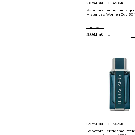
Sepete
SALVATORE FERRAGAMO
Ekle
Salvatore Ferragamo Signo
Misteriosa Women Edp 50 
5.458,00
TL
4.093,50
TL
Sepete
SALVATORE FERRAGAMO
Ekle
Salvatore Ferragamo Inten