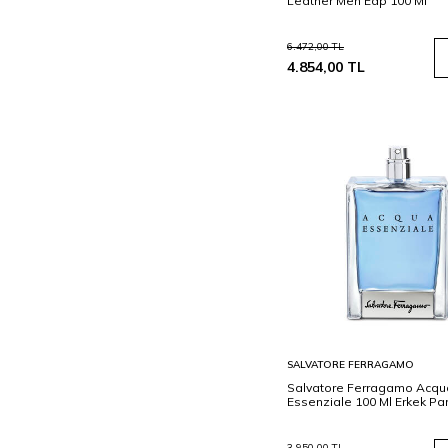
Leather Men Edp 100 Ml
6.472,00
TL
4.854,00
TL
Sepete
SALVATORE FERRAGAMO
Ekle
Salvatore Ferragamo Acqu
Essenziale 100 Ml Erkek Pa
3.950,00
TL