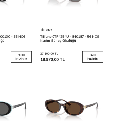
Sepete
TIFFANY
Ekle
80013C - 56 NC6
Tiffany 0TF4254U - 840187 - 56 NC6
üğü
Kadın Güneş Gözlüğü
27.100,00
TL
%
30
%
30
İNDIRIM
18.970,00
TL
İNDIRIM