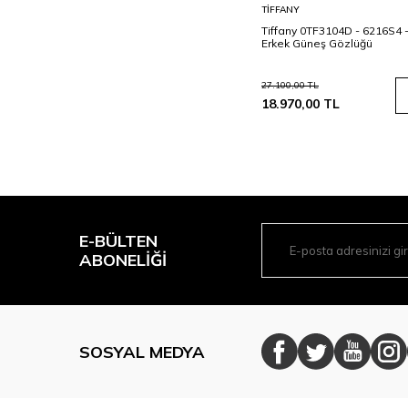
Sepete
TIFFANY
Ekle
Tiffany 0TF3104D - 6216S4 
Erkek Güneş Gözlüğü
27.100,00
TL
18.970,00
TL
E-BÜLTEN
ABONELIĞI
SOSYAL MEDYA