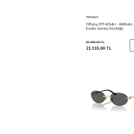
Sepete
TIFFANY
Ekle
Tiffany 0TF4254U - 84554U 
Kadın Güneş Gözlüğü
30.450,00
TL
21.315,00
TL