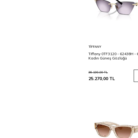
Sepete
TIFFANY
Ekle
Tiffany 0TF3120 - 62438H -
Kadın Güneş Gözlüğü
36.100,00
TL
25.270,00
TL