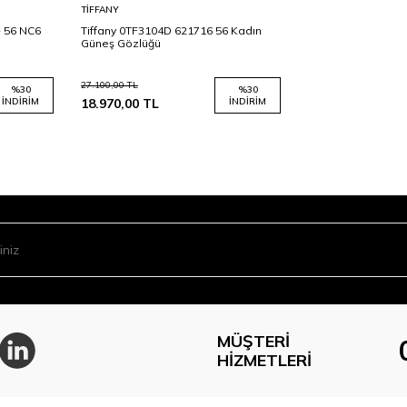
Sepete
TIFFANY
Ekle
- 56 NC6
Tiffany 0TF3104D 621716 56 Kadın
Güneş Gözlüğü
27.100,00
TL
%
30
%
30
İNDIRIM
18.970,00
TL
İNDIRIM
MÜŞTERI
HIZMETLERI