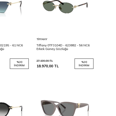
Sepete
TIFFANY
Ekle
60219S - 61 NC6
Tiffany 0TF3104D - 623882 - 56 NC6
üğü
Erkek Güneş Gözlüğü
27.100,00
TL
%
30
%
30
İNDIRIM
18.970,00
TL
İNDIRIM