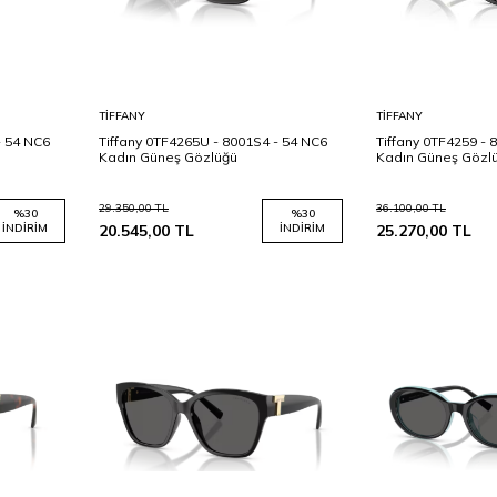
Sepete
Sepete
TIFFANY
TIFFANY
Ekle
Ekle
- 54 NC6
Tiffany 0TF4265U - 8001S4 - 54 NC6
Tiffany 0TF4259 - 
Kadın Güneş Gözlüğü
Kadın Güneş Gözl
29.350,00
TL
36.100,00
TL
%
30
%
30
İNDIRIM
20.545,00
TL
İNDIRIM
25.270,00
TL