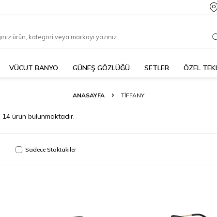
VÜCUT BANYO
GÜNEŞ GÖZLÜĞÜ
SETLER
ÖZEL TEK
ANASAYFA
TIFFANY
m
14
ürün bulunmaktadır.
Sadece Stoktakiler