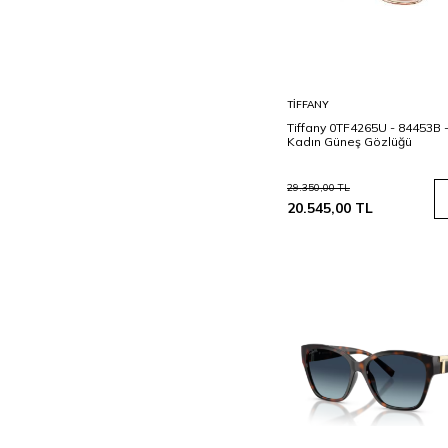
Sepete
TIFFANY
Ekle
Tiffany 0TF4265U - 84453B 
Kadın Güneş Gözlüğü
29.350,00
TL
20.545,00
TL