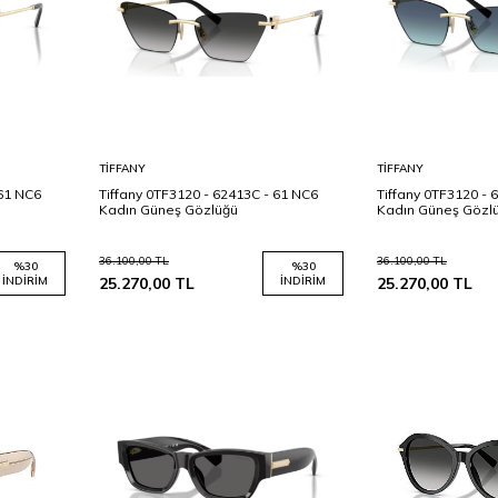
Sepete
Sepete
TIFFANY
TIFFANY
Ekle
Ekle
 61 NC6
Tiffany 0TF3120 - 62413C - 61 NC6
Tiffany 0TF3120 - 
Kadın Güneş Gözlüğü
Kadın Güneş Gözl
36.100,00
TL
36.100,00
TL
%
30
%
30
İNDIRIM
25.270,00
TL
İNDIRIM
25.270,00
TL