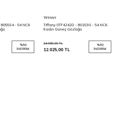
Sepete
TIFFANY
Ekle
- 8055S4 - 54 NC6
Tiffany 0TF4242D - 80153G - 54 NC6
üğü
Kadın Güneş Gözlüğü
24.050,00
TL
%
50
%
50
İNDIRIM
12.025,00
TL
İNDIRIM