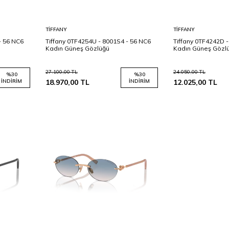
Sepete
Sepete
TIFFANY
TIFFANY
Ekle
Ekle
- 56 NC6
Tiffany 0TF4254U - 8001S4 - 56 NC6
Tiffany 0TF4242D 
Kadın Güneş Gözlüğü
Kadın Güneş Gözl
27.100,00
TL
24.050,00
TL
%
30
%
30
İNDIRIM
18.970,00
TL
İNDIRIM
12.025,00
TL