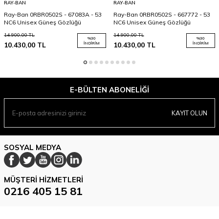
RAY-BAN
RAY-BAN
Ray-Ban 0RBR0502S - 67083A - 53
Ray-Ban 0RBR0502S - 667772 - 53
NC6 Unisex Güneş Gözlüğü
NC6 Unisex Güneş Gözlüğü
14.900,00
TL
14.900,00
TL
%
30
%
30
10.430,00
TL
İNDIRIM
10.430,00
TL
İNDIRIM
E-BÜLTEN ABONELIĞI
KAYIT OLUN
SOSYAL MEDYA
MÜŞTERI HIZMETLERI
0216 405 15 81