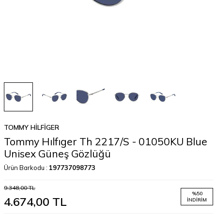
TOMMY HILFIGER
Tommy Hılfıger Th 2217/S - 01050KU Blue
Unisex Güneş Gözlüğü
Ürün Barkodu :
197737098773
9.348,00
TL
%
50
4.674,00
TL
İNDIRIM