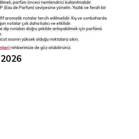
meli, parfüm öncesi nemlendirici kullanılmalıdır.
DP (Eau de Parfum) seviyesine yönelin. Yazlık ve ferah bir
if aromatik notalar tercih edilmelidir. Kış ve sonbaharda
n notalar çok daha kalıcı ve etkilidir.
e dip notaları doğru şekilde anlayabilmek için parfümü
n.
vücut ısısının yüksek olduğu noktalara sıkın.
mleri
rehberimize de göz atabilirsiniz.
i 2026