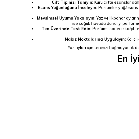
Cilt Tipinizi Tanıyın:
Kuru ciltte esanslar da
Esans Yoğunluğunu İnceleyin:
Parfümler yağ/esans or
Mevsimsel Uyumu Yakalayın:
Yaz ve ilkbahar ayların
ise soğuk havada daha iyi performan
Ten Üzerinde Test Edin:
Parfümü sadece kağıt tes
Nabız Noktalarına Uygulayın:
Kalıcıl
Yaz ayları için teninizi boğmayacak da
En İy