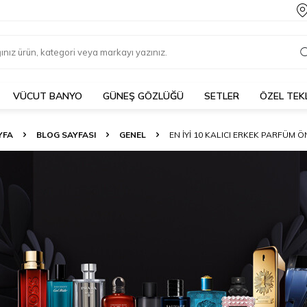
VÜCUT BANYO
GÜNEŞ GÖZLÜĞÜ
SETLER
ÖZEL TEK
YFA
BLOG SAYFASI
GENEL
EN İYI 10 KALICI ERKEK PARFÜM Ö