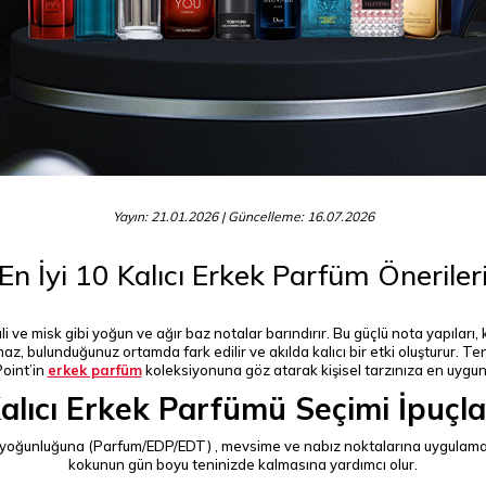
Yayın: 21.01.2026
| Güncelleme: 16.07.2026
En İyi 10 Kalıcı Erkek Parfüm Öneriler
uli ve misk gibi yoğun ve ağır baz notalar barındırır. Bu güçlü nota yapıları
, bulunduğunuz ortamda fark edilir ve akılda kalıcı bir etki oluşturur. Ten
Point’in
erkek parfüm
koleksiyonuna göz atarak kişisel tarzınıza en uygun 
alıcı Erkek Parfümü Seçimi İpuçla
sans yoğunluğuna (Parfum/EDP/EDT) , mevsime ve nabız noktalarına uygulam
kokunun gün boyu teninizde kalmasına yardımcı olur.