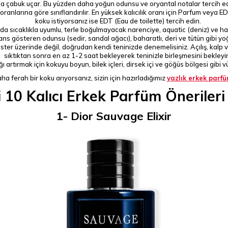
ha çabuk uçar. Bu yüzden daha yoğun odunsu ve oryantal notalar tercih edil
anlarına göre sınıflandırılır. En yüksek kalıcılık oranı için Parfum veya E
koku istiyorsanız ise EDT (Eau de toilette) tercih edin.
da sıcaklıkla uyumlu, terle boğulmayacak narenciye, aquatic (deniz) ve haf
s gösteren odunsu (sedir, sandal ağacı), baharatlı, deri ve tütün gibi yoğu
ter üzerinde değil, doğrudan kendi teninizde denemelisiniz. Açılış, kalp v
sıktıktan sonra en az 1-2 saat bekleyerek teninizle birleşmesini bekleyi
ığı artırmak için kokuyu boyun, bilek içleri, dirsek içi ve göğüs bölgesi gibi 
ha ferah bir koku arıyorsanız, sizin için hazırladığımız
yazlık erkek parfü
i 10 Kalıcı Erkek Parfüm Öneriler
1- Dior Sauvage Elixir