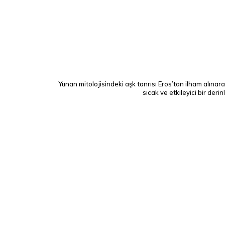
Yunan mitolojisindeki aşk tanrısı
Eros
’tan ilham alınar
sıcak ve etkileyici bir der