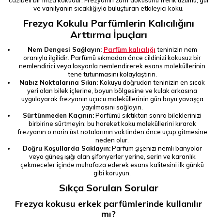
cazibeli bir imza kokudur. Frezyanın zarif dokusunu frenk üzümü, gül
ve vanilyanın sıcaklığıyla buluşturan etkileyici koku.
Frezya Kokulu Parfümlerin Kalıcılığını
Arttırma İpuçları
Nem Dengesi Sağlayın:
Parfüm kalıcılığı
teninizin nem
oranıyla ilgilidir. Parfümü sıkmadan önce cildinizi kokusuz bir
nemlendirici veya losyonla nemlendirerek esans moleküllerinin
tene tutunmasını kolaylaştırın.
Nabız Noktalarına Sıkın:
Kokuyu doğrudan teninizin en sıcak
yeri olan bilek içlerine, boyun bölgesine ve kulak arkasına
uygulayarak frezyanın uçucu moleküllerinin gün boyu yavaşça
yayılmasını sağlayın.
Sürtünmeden Kaçının:
Parfümü sıktıktan sonra bileklerinizi
birbirine sürtmeyin; bu hareket koku moleküllerini kırarak
frezyanın o narin üst notalarının vaktinden önce uçup gitmesine
neden olur.
Doğru Koşullarda Saklayın:
Parfüm şişenizi nemli banyolar
veya güneş ışığı alan şifonyerler yerine, serin ve karanlık
çekmeceler içinde muhafaza ederek esans kalitesini ilk günkü
gibi koruyun.
Sıkça Sorulan Sorular
Frezya kokusu erkek parfümlerinde kullanılır
mı?