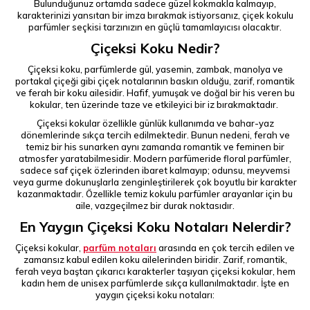
Bulunduğunuz ortamda sadece güzel kokmakla kalmayıp,
karakterinizi yansıtan bir imza bırakmak istiyorsanız, çiçek kokulu
parfümler seçkisi tarzınızın en güçlü tamamlayıcısı olacaktır.
Çiçeksi Koku Nedir?
Çiçeksi koku, parfümlerde gül, yasemin, zambak, manolya ve
portakal çiçeği gibi çiçek notalarının baskın olduğu, zarif, romantik
ve ferah bir koku ailesidir. Hafif, yumuşak ve doğal bir his veren bu
kokular, ten üzerinde taze ve etkileyici bir iz bırakmaktadır.
Çiçeksi kokular özellikle günlük kullanımda ve bahar-yaz
dönemlerinde sıkça tercih edilmektedir. Bunun nedeni, ferah ve
temiz bir his sunarken aynı zamanda romantik ve feminen bir
atmosfer yaratabilmesidir. Modern parfümeride floral parfümler,
sadece saf çiçek özlerinden ibaret kalmayıp; odunsu, meyvemsi
veya gurme dokunuşlarla zenginleştirilerek çok boyutlu bir karakter
kazanmaktadır. Özellikle temiz kokulu parfümler arayanlar için bu
aile, vazgeçilmez bir durak noktasıdır.
En Yaygın Çiçeksi Koku Notaları Nelerdir?
Çiçeksi kokular,
parfüm notaları
arasında en çok tercih edilen ve
zamansız kabul edilen koku ailelerinden biridir. Zarif, romantik,
ferah veya baştan çıkarıcı karakterler taşıyan çiçeksi kokular, hem
kadın hem de unisex parfümlerde sıkça kullanılmaktadır. İşte en
yaygın çiçeksi koku notaları: