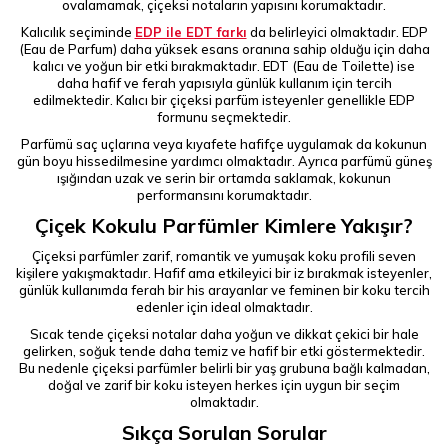
ovalamamak, çiçeksi notaların yapısını korumaktadır.
Kalıcılık seçiminde
EDP ile EDT farkı
da belirleyici olmaktadır. EDP
(Eau de Parfum) daha yüksek esans oranına sahip olduğu için daha
kalıcı ve yoğun bir etki bırakmaktadır. EDT (Eau de Toilette) ise
daha hafif ve ferah yapısıyla günlük kullanım için tercih
edilmektedir. Kalıcı bir çiçeksi parfüm isteyenler genellikle EDP
formunu seçmektedir.
Parfümü saç uçlarına veya kıyafete hafifçe uygulamak da kokunun
gün boyu hissedilmesine yardımcı olmaktadır. Ayrıca parfümü güneş
ışığından uzak ve serin bir ortamda saklamak, kokunun
performansını korumaktadır.
Çiçek Kokulu Parfümler Kimlere Yakışır?
Çiçeksi parfümler zarif, romantik ve yumuşak koku profili seven
kişilere yakışmaktadır. Hafif ama etkileyici bir iz bırakmak isteyenler,
günlük kullanımda ferah bir his arayanlar ve feminen bir koku tercih
edenler için ideal olmaktadır.
Sıcak tende çiçeksi notalar daha yoğun ve dikkat çekici bir hale
gelirken, soğuk tende daha temiz ve hafif bir etki göstermektedir.
Bu nedenle çiçeksi parfümler belirli bir yaş grubuna bağlı kalmadan,
doğal ve zarif bir koku isteyen herkes için uygun bir seçim
olmaktadır.
Sıkça Sorulan Sorular