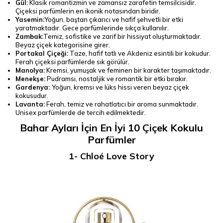
Gül:
Klasik romantizmin ve zamansız zarafetin temsilcisidir.
Çiçeksi parfümlerin en ikonik notasından biridir.
Yasemin:
Yoğun, baştan çıkarıcı ve hafif şehvetli bir etki
yaratmaktadır. Gece parfümlerinde sıkça kullanılır.
Zambak:
Temiz, sofistike ve zarif bir hissiyat oluşturmaktadır.
Beyaz çiçek kategorisine girer.
Portakal Çiçeği:
Taze, hafif tatlı ve Akdeniz esintili bir kokudur.
Ferah çiçeksi parfümlerde sık görülür.
Manolya:
Kremsi, yumuşak ve feminen bir karakter taşımaktadır.
Menekşe:
Pudramsı, nostaljik ve romantik bir etki bırakır.
Gardenya:
Yoğun, kremsi ve lüks hissi veren beyaz çiçek
kokusudur.
Lavanta:
Ferah, temiz ve rahatlatıcı bir aroma sunmaktadır.
Unisex parfümlerde de tercih edilmektedir.
Bahar Ayları İçin En İyi 10 Çiçek Kokulu
Parfümler
1- Chloé Love Story