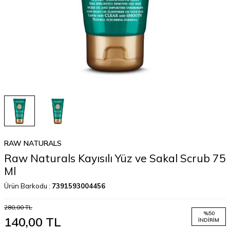
RAW NATURALS
Raw Naturals Kayısılı Yüz ve Sakal Scrub 75
Ml
Ürün Barkodu :
7391593004456
280,00
TL
%
50
140,00
TL
İNDIRIM