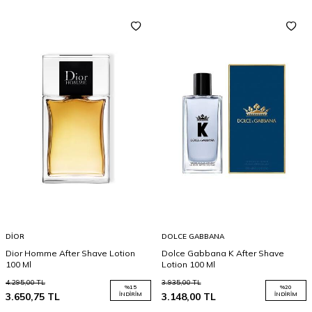
DIOR
DOLCE GABBANA
Dior Homme After Shave Lotion
Dolce Gabbana K After Shave
100 Ml
Lotion 100 Ml
4.295,00
TL
3.935,00
TL
%
15
%
20
3.650,75
TL
İNDIRIM
3.148,00
TL
İNDIRIM