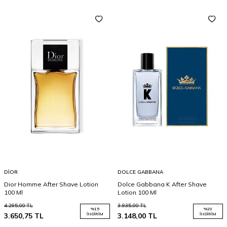
DIOR
DOLCE GABBANA
Dior Homme After Shave Lotion
Dolce Gabbana K After Shave
100 Ml
Lotion 100 Ml
4.295,00
TL
3.935,00
TL
%
15
%
20
3.650,75
TL
İNDIRIM
3.148,00
TL
İNDIRIM