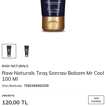
RAW NATURALS
Raw Naturals Tıraş Sonrası Balsam Mr Cool
100 Ml
Ürün Barkodu :
7391593002339
240,00
TL
%
50
120,00
TL
İNDIRIM