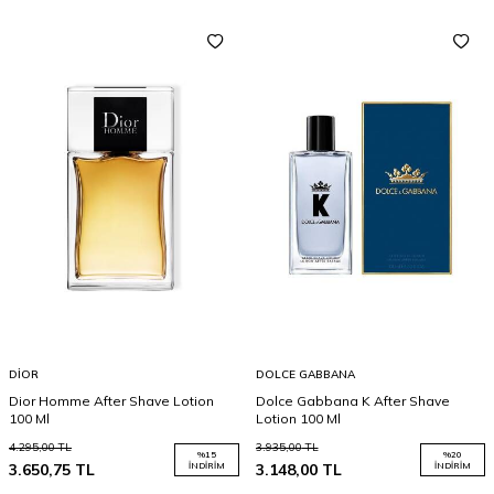
DIOR
DOLCE GABBANA
Dior Homme After Shave Lotion
Dolce Gabbana K After Shave
100 Ml
Lotion 100 Ml
4.295,00
TL
3.935,00
TL
%
15
%
20
3.650,75
TL
İNDIRIM
3.148,00
TL
İNDIRIM