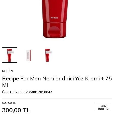
RECIPE
Recipe For Men Nemlendirici Yüz Kremi + 75
Ml
Ürün Barkodu :
7350012810047
600,00
TL
%
50
300,00
TL
İNDIRIM