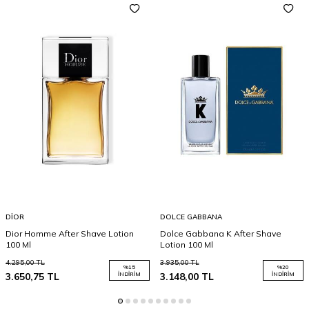
DIOR
DOLCE GABBANA
Dior Homme After Shave Lotion
Dolce Gabbana K After Shave
100 Ml
Lotion 100 Ml
4.295,00
TL
3.935,00
TL
%
15
%
20
3.650,75
TL
İNDIRIM
3.148,00
TL
İNDIRIM