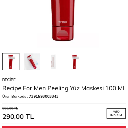
RECIPE
Recipe For Men Peeling Yüz Maskesi 100 Ml
Ürün Barkodu :
7391593003343
580,00
TL
%
50
290,00
TL
İNDIRIM